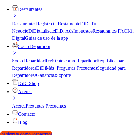
Restaurantes
Restaurantes
Registra tu Restaurante
DiDi Tu
Negocio
DiDigitalízate
DiDi Ads
Impuestos
Restaurantes FAQ
Kit
Digital
Guías de uso de la app
Socio Repartidor
Socio Repartidor
Regístrate como Repartidor
Requisitos para
Repartidores
DiDiMás+
Preguntas Frecuentes
Seguridad para
Repartidores
Ganancias
Soporte
DiDi Shop
Acerca
Acerca
Preguntas Frecuentes
Contacto
Blog
Regístrate como Repartidor