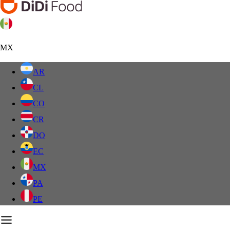
MX
AR
CL
CO
CR
DO
EC
MX
PA
PE