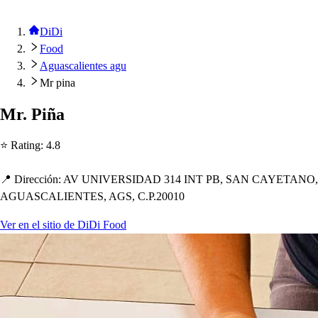
DiDi
Food
Aguascalientes agu
Mr pina
Mr. Piña
⭐ Ra
t
ing
:
4.8
📍 Dirección
:
AV UNIVERSIDAD 314 INT PB, SAN CAYETANO,
AGUASCALIENTES, AGS, C.P.20010
Ver en el sitio de DiDi Food