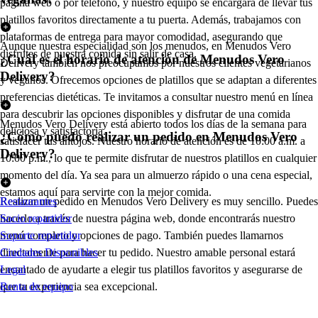
página web o por teléfono, y nuestro equipo se encargará de llevar tus
platillos favoritos directamente a tu puerta. Además, trabajamos con
plataformas de entrega para mayor comodidad, asegurando que
Aunque nuestra especialidad son los menudos, en Menudos Vero
disfrutes de nuestra comida sin salir de casa.
¿Cuál es el horario de atención de Menudos Vero
Delivery también nos preocupamos por nuestros clientes vegetarianos
Delivery?
y veganos. Ofrecemos opciones de platillos que se adaptan a diferentes
preferencias dietéticas. Te invitamos a consultar nuestro menú en línea
para descubrir las opciones disponibles y disfrutar de una comida
Menudos Vero Delivery está abierto todos los días de la semana para
deliciosa y satisfactoria.
¿Cómo puedo realizar un pedido en Menudos Vero
satisfacer tus antojos. Nuestro horario de atención es de 10:00 a.m. a
Delivery?
10:00 p.m., lo que te permite disfrutar de nuestros platillos en cualquier
momento del día. Ya sea para un almuerzo rápido o una cena especial,
estamos aquí para servirte con la mejor comida.
Realizar un pedido en Menudos Vero Delivery es muy sencillo. Puedes
Restaurantes
hacerlo a través de nuestra página web, donde encontrarás nuestro
Socio repartidor
menú completo y opciones de pago. También puedes llamarnos
Soporte repartidor
directamente para hacer tu pedido. Nuestro amable personal estará
Ciudades Disponibles
encantado de ayudarte a elegir tus platillos favoritos y asegurarse de
Legal
que tu experiencia sea excepcional.
Renta de equipo