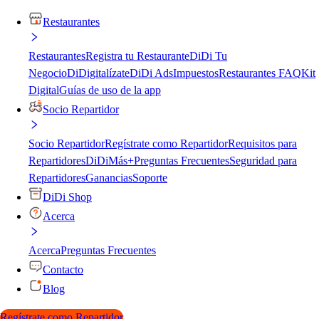
Restaurantes
Restaurantes
Registra tu Restaurante
DiDi Tu
Negocio
DiDigitalízate
DiDi Ads
Impuestos
Restaurantes FAQ
Kit
Digital
Guías de uso de la app
Socio Repartidor
Socio Repartidor
Regístrate como Repartidor
Requisitos para
Repartidores
DiDiMás+
Preguntas Frecuentes
Seguridad para
Repartidores
Ganancias
Soporte
DiDi Shop
Acerca
Acerca
Preguntas Frecuentes
Contacto
Blog
Regístrate como Repartidor