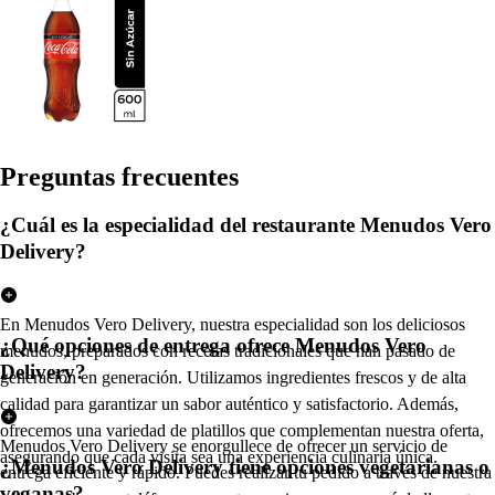
Pregun
t
a
s
frecuen
t
e
s
¿Cuál es la especialidad del restaurante Menudos Vero
Delivery?
En Menudos Vero Delivery, nuestra especialidad son los deliciosos
¿Qué opciones de entrega ofrece Menudos Vero
menudos, preparados con recetas tradicionales que han pasado de
Delivery?
generación en generación. Utilizamos ingredientes frescos y de alta
calidad para garantizar un sabor auténtico y satisfactorio. Además,
ofrecemos una variedad de platillos que complementan nuestra oferta,
Menudos Vero Delivery se enorgullece de ofrecer un servicio de
asegurando que cada visita sea una experiencia culinaria única.
¿Menudos Vero Delivery tiene opciones vegetarianas o
entrega eficiente y rápido. Puedes realizar tu pedido a través de nuestra
veganas?