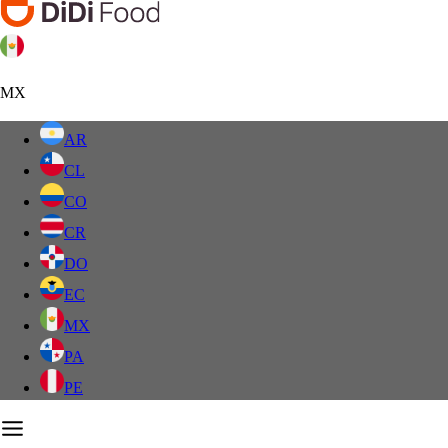
MX
AR
CL
CO
CR
DO
EC
MX
PA
PE