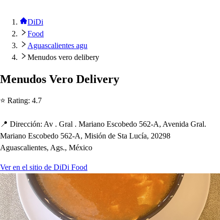
DiDi
Food
Aguascalientes agu
Menudos vero delibery
Menudo
s
Vero Delivery
⭐ Ra
t
ing
:
4.7
📍 Dirección
:
Av . Gral . Mariano E
s
cobedo 562-A, Avenida Gral.
Mariano E
s
cobedo 562-A, Mi
s
ión de S
t
a Lucía, 20298
Agua
s
calien
t
e
s
, Ag
s
., México
Ver en el sitio de DiDi Food