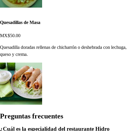
Quesadillas de Masa
MX$50.00
Quesadilla doradas rellenas de chicharrón o deshebrada con lechuga,
queso y crema.
Pregun
t
a
s
frecuen
t
e
s
¿Cuál es la especialidad del restaurante Hidro