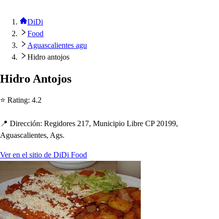
DiDi
Food
Aguascalientes agu
Hidro antojos
Hidro An
t
ojo
s
⭐ Ra
t
ing
:
4.2
📍 Dirección
:
Regidore
s
217, Munici
p
io Libre CP 20199,
Agua
s
calien
t
e
s
, Ag
s
.
Ver en el sitio de DiDi Food