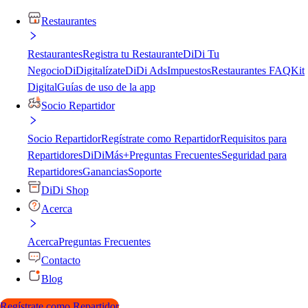
Restaurantes
Restaurantes
Registra tu Restaurante
DiDi Tu
Negocio
DiDigitalízate
DiDi Ads
Impuestos
Restaurantes FAQ
Kit
Digital
Guías de uso de la app
Socio Repartidor
Socio Repartidor
Regístrate como Repartidor
Requisitos para
Repartidores
DiDiMás+
Preguntas Frecuentes
Seguridad para
Repartidores
Ganancias
Soporte
DiDi Shop
Acerca
Acerca
Preguntas Frecuentes
Contacto
Blog
Regístrate como Repartidor