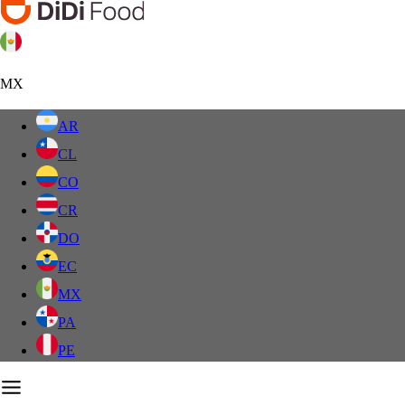
MX
AR
CL
CO
CR
DO
EC
MX
PA
PE