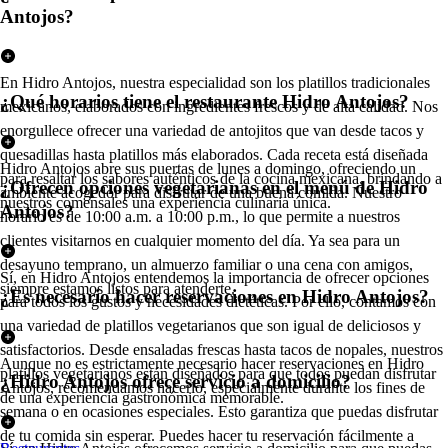
Antojos?
En Hidro Antojos, nuestra especialidad son los platillos tradicionales
¿Qué horarios tiene el restaurante Hidro Antojos?
mexicanos, elaborados con ingredientes frescos y de alta calidad. Nos
enorgullece ofrecer una variedad de antojitos que van desde tacos y
quesadillas hasta platillos más elaborados. Cada receta está diseñada
Hidro Antojos abre sus puertas de lunes a domingo, ofreciendo un
para resaltar los sabores auténticos de la cocina mexicana, brindando a
¿Ofrecen opciones vegetarianas en el menú de Hidro
ambiente acogedor para disfrutar de una buena comida. Nuestro
nuestros comensales una experiencia culinaria única.
Antojos?
horario es de 10:00 a.m. a 10:00 p.m., lo que permite a nuestros
clientes visitarnos en cualquier momento del día. Ya sea para un
desayuno temprano, un almuerzo familiar o una cena con amigos,
Sí, en Hidro Antojos entendemos la importancia de ofrecer opciones
siempre estamos listos para atenderte.
¿Es necesario hacer reservaciones en Hidro Antojos?
para todos los gustos y necesidades dietéticas. Por ello, contamos con
una variedad de platillos vegetarianos que son igual de deliciosos y
satisfactorios. Desde ensaladas frescas hasta tacos de nopales, nuestros
Aunque no es estrictamente necesario hacer reservaciones en Hidro
platillos vegetarianos están diseñados para que todos puedan disfrutar
¿Hidro Antojos ofrece servicio a domicilio?
Antojos, recomendamos hacerlo, especialmente durante los fines de
de una experiencia gastronómica memorable.
semana o en ocasiones especiales. Esto garantiza que puedas disfrutar
de tu comida sin esperar. Puedes hacer tu reservación fácilmente a