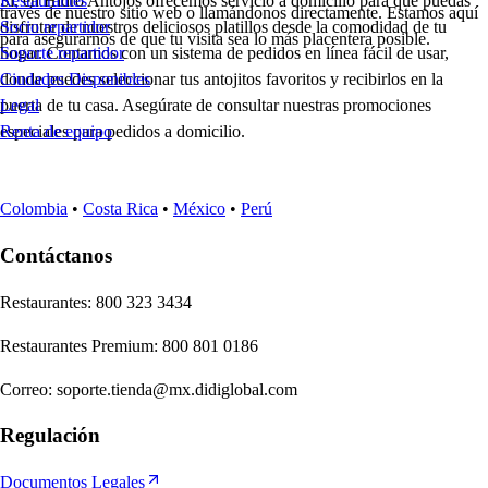
Sí, en Hidro Antojos ofrecemos servicio a domicilio para que puedas
Restaurantes
través de nuestro sitio web o llamándonos directamente. Estamos aquí
disfrutar de nuestros deliciosos platillos desde la comodidad de tu
Socio repartidor
para asegurarnos de que tu visita sea lo más placentera posible.
hogar. Contamos con un sistema de pedidos en línea fácil de usar,
Soporte repartidor
donde puedes seleccionar tus antojitos favoritos y recibirlos en la
Ciudades Disponibles
puerta de tu casa. Asegúrate de consultar nuestras promociones
Legal
especiales para pedidos a domicilio.
Renta de equipo
Colombia
•
Costa Rica
•
México
•
Perú
Contáctanos
Re
s
t
auran
t
e
s
:
800 323 3434
Re
s
t
auran
t
e
s
Premium
:
800 801 0186
Correo
:
soporte.tienda@mx.didiglobal.com
Regulación
Documentos Legales