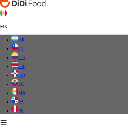
MX
AR
CL
CO
CR
DO
EC
MX
PA
PE