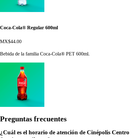
Coca-Cola® Regular 600ml
MX$44.00
Bebida de la familia Coca-Cola® PET 600ml.
Pregun
t
a
s
frecuen
t
e
s
¿Cuál es el horario de atención de Cinépolis Centro