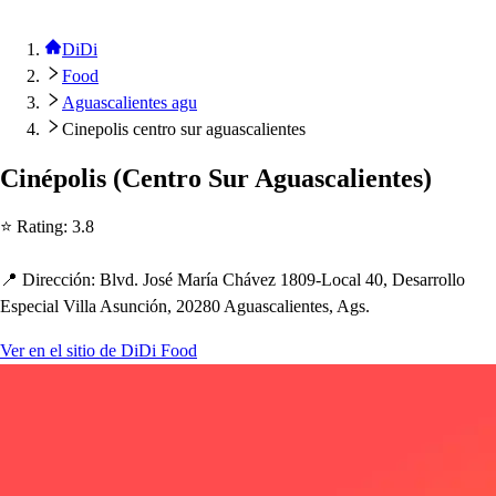
DiDi
Food
Aguascalientes agu
Cinepolis centro sur aguascalientes
Ciné
p
oli
s
(
Cen
t
ro Sur Agua
s
calien
t
e
s
)
⭐ Ra
t
ing
:
3.8
📍 Dirección
:
Blvd. Jo
s
é María C
h
ávez 1809-Local 40, De
s
arrollo
E
s
p
ecial Villa A
s
unción, 20280 Agua
s
calien
t
e
s
, Ag
s
.
Ver en el sitio de DiDi Food