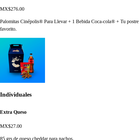
MX$276.00
Palomitas Cinépolis® Para Llevar + 1 Bebida Coca-cola® + Tu postre
favorito.
Individuales
Extra Queso
MX$27.00
85 grs de queso cheddar para nachos.