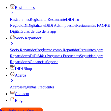
Restaurantes
Restaurantes
Registra tu Restaurante
DiDi Tu
Negocio
DiDigitalízate
DiDi Ads
Impuestos
Restaurantes FAQ
Kit
Digital
Guías de uso de la app
Socio Repartidor
Socio Repartidor
Regístrate como Repartidor
Requisitos para
Repartidores
DiDiMás+
Preguntas Frecuentes
Seguridad para
Repartidores
Ganancias
Soporte
DiDi Shop
Acerca
Acerca
Preguntas Frecuentes
Contacto
Blog
Regístrate como Repartidor