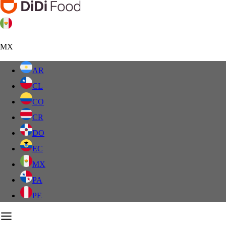
MX
AR
CL
CO
CR
DO
EC
MX
PA
PE