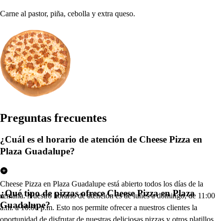
Carne al pastor, piña, cebolla y extra queso.
Pregun
t
a
s
frecuen
t
e
s
¿Cuál es el horario de atención de Cheese Pizza en
Plaza Guadalupe?
Cheese Pizza en Plaza Guadalupe está abierto todos los días de la
¿Qué tipo de pizzas ofrece Cheese Pizza en Plaza
semana. Nuestro horario de atención es de lunes a domingo, de 11:00
Guadalupe?
a.m. a 10:00 p.m. Esto nos permite ofrecer a nuestros clientes la
oportunidad de disfrutar de nuestras deliciosas pizzas y otros platillos