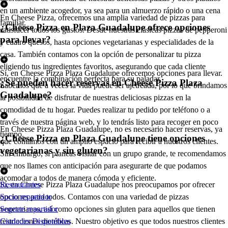
en un ambiente acogedor, ya sea para un almuerzo rápido o una cena
En Cheese Pizza, ofrecemos una amplia variedad de pizzas para
familiar.
¿Cheese Pizza en Plaza Guadalupe ofrece opciones
satisfacer todos los gustos. Desde nuestras clásicas pizzas de pepperoni
para llevar?
y cuatro quesos, hasta opciones vegetarianas y especialidades de la
casa. También contamos con la opción de personalizar tu pizza
eligiendo tus ingredientes favoritos, asegurando que cada cliente
Sí, en Cheese Pizza Plaza Guadalupe ofrecemos opciones para llevar.
encuentre la combinación perfecta para su paladar.
¿Se pueden hacer reservas en Cheese Pizza Plaza
Sabemos que a veces la vida puede ser ajetreada, por lo que brindamos
Guadalupe?
la posibilidad de disfrutar de nuestras deliciosas pizzas en la
comodidad de tu hogar. Puedes realizar tu pedido por teléfono o a
través de nuestra página web, y lo tendrás listo para recoger en poco
En Cheese Pizza Plaza Guadalupe, no es necesario hacer reservas, ya
tiempo.
¿Cheese Pizza en Plaza Guadalupe tiene opciones
que contamos con un amplio espacio para recibir a nuestros clientes.
vegetarianas y sin gluten?
Sin embargo, si planeas visitar con un grupo grande, te recomendamos
que nos llames con anticipación para asegurarte de que podamos
acomodar a todos de manera cómoda y eficiente.
Sí, en Cheese Pizza Plaza Guadalupe nos preocupamos por ofrecer
Restaurantes
opciones para todos. Contamos con una variedad de pizzas
Socio repartidor
vegetarianas, así como opciones sin gluten para aquellos que tienen
Soporte repartidor
restricciones dietéticas. Nuestro objetivo es que todos nuestros clientes
Ciudades Disponibles