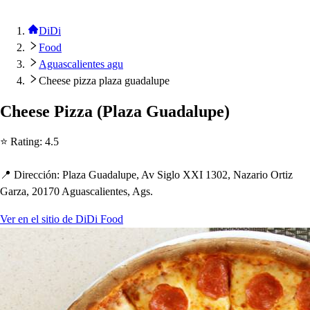
DiDi
Food
Aguascalientes agu
Cheese pizza plaza guadalupe
C
h
ee
s
e Pizza
(
Plaza Guadalu
p
e
)
⭐ Ra
t
ing
:
4.5
📍 Dirección
:
Plaza Guadalu
p
e, Av Siglo XXI 1302, Nazario Or
t
iz
Garza, 20170 Agua
s
calien
t
e
s
, Ag
s
.
Ver en el sitio de DiDi Food