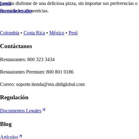
puedan disfrutar de una deliciosa pizza, sin importar sus preferencias o
Legal
necesidades alimenticias.
Renta de equipo
Colombia
•
Costa Rica
•
México
•
Perú
Contáctanos
Re
s
t
auran
t
e
s
:
800 323 3434
Re
s
t
auran
t
e
s
Premium
:
800 801 0186
Correo
:
soporte.tienda@mx.didiglobal.com
Regulación
Documentos Legales
Blog
Artículos