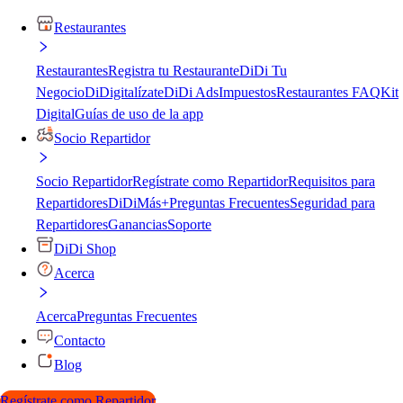
Restaurantes
Restaurantes
Registra tu Restaurante
DiDi Tu
Negocio
DiDigitalízate
DiDi Ads
Impuestos
Restaurantes FAQ
Kit
Digital
Guías de uso de la app
Socio Repartidor
Socio Repartidor
Regístrate como Repartidor
Requisitos para
Repartidores
DiDiMás+
Preguntas Frecuentes
Seguridad para
Repartidores
Ganancias
Soporte
DiDi Shop
Acerca
Acerca
Preguntas Frecuentes
Contacto
Blog
Regístrate como Repartidor