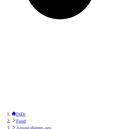
DiDi
Food
Aguascalientes agu