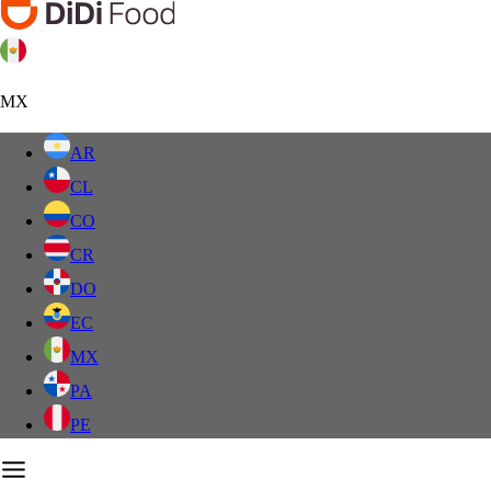
MX
AR
CL
CO
CR
DO
EC
MX
PA
PE