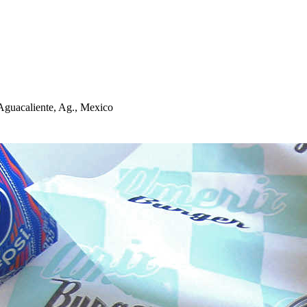
Aguacalien
t
e, Ag., Mexico