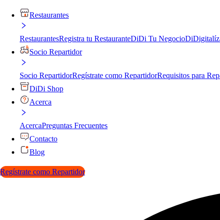
Restaurantes
Restaurantes
Registra tu Restaurante
DiDi Tu Negocio
DiDigitalíz
Socio Repartidor
Socio Repartidor
Regístrate como Repartidor
Requisitos para Rep
DiDi Shop
Acerca
Acerca
Preguntas Frecuentes
Contacto
Blog
Regístrate como Repartidor