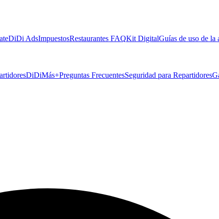
ate
DiDi Ads
Impuestos
Restaurantes FAQ
Kit Digital
Guías de uso de la
artidores
DiDiMás+
Preguntas Frecuentes
Seguridad para Repartidores
G