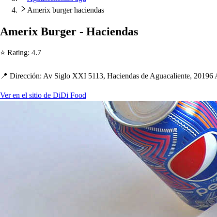
Amerix burger haciendas
Amerix Burger - Hacienda
s
⭐ Ra
t
ing
:
4.7
📍 Dirección
:
Av Siglo XXI 5113, Hacienda
s
de Aguacalien
t
e, 20196 
Ver en el sitio de DiDi Food