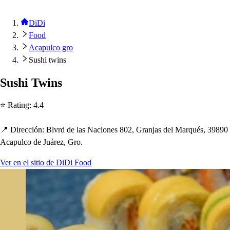
DiDi
Food
Acapulco gro
Sushi twins
Su
s
h
i Twin
s
⭐ Ra
t
ing
:
4.4
📍 Dirección
:
Blvrd de la
s
Nacione
s
802, Granja
s
del Marqué
s
, 39890
Aca
p
ulco de Juárez, Gro.
Ver en el sitio de DiDi Food