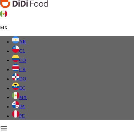
MX
AR
CL
CO
CR
DO
EC
MX
PA
PE