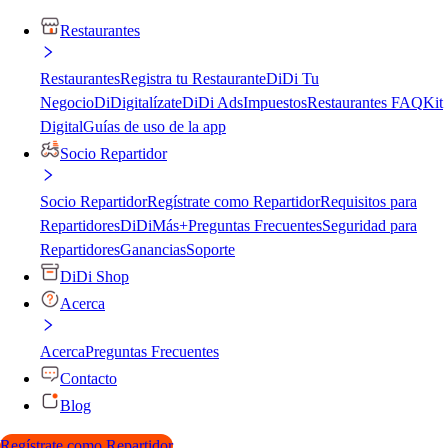
Restaurantes
Restaurantes
Registra tu Restaurante
DiDi Tu
Negocio
DiDigitalízate
DiDi Ads
Impuestos
Restaurantes FAQ
Kit
Digital
Guías de uso de la app
Socio Repartidor
Socio Repartidor
Regístrate como Repartidor
Requisitos para
Repartidores
DiDiMás+
Preguntas Frecuentes
Seguridad para
Repartidores
Ganancias
Soporte
DiDi Shop
Acerca
Acerca
Preguntas Frecuentes
Contacto
Blog
Regístrate como Repartidor