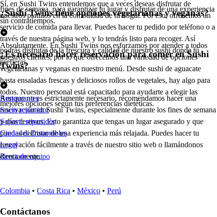
Sí, en Sushi Twins entendemos que a veces deseas disfrutar de
fines de semana, para garantizar tu lugar y disfrutar de una experiencia
¿Sushi Twins tiene opciones vegetarianas y veganas?
nuestros platillos en la comodidad de tu hogar. Por eso, ofrecemos un
sin contratiempos.
servicio de comida para llevar. Puedes hacer tu pedido por teléfono o a
través de nuestra página web, y lo tendrás listo para recoger. Así
Absolutamente. En Sushi Twins nos esforzamos por atender a todos
podrás disfrutar de la frescura y calidad de nuestro sushi donde tú
¿Es necesario hacer reservación para comer en Sushi
nuestros clientes, por lo que ofrecemos una variedad de opciones
prefieras.
Twins?
vegetarianas y veganas en nuestro menú. Desde sushi de aguacate
hasta ensaladas frescas y deliciosos rollos de vegetales, hay algo para
todos. Nuestro personal está capacitado para ayudarte a elegir las
Aunque no es estrictamente necesario, recomendamos hacer una
Restaurantes
mejores opciones según tus preferencias dietéticas.
reservación en Sushi Twins, especialmente durante los fines de semana
Socio repartidor
y días festivos. Esto garantiza que tengas un lugar asegurado y que
Soporte repartidor
puedas disfrutar de una experiencia más relajada. Puedes hacer tu
Ciudades Disponibles
reservación fácilmente a través de nuestro sitio web o llamándonos
Legal
directamente.
Renta de equipo
Colombia
•
Costa Rica
•
México
•
Perú
Contáctanos