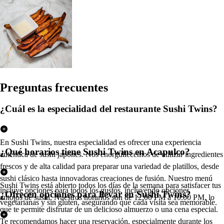
Pregun
t
a
s
frecuen
t
e
s
¿Cuál es la especialidad del restaurante Sushi Twins?
En Sushi Twins, nuestra especialidad es ofrecer una experiencia
¿Qué horarios tiene Sushi Twins en Acapulco?
auténtica de sushi japonés. Nos enorgullecemos de utilizar ingredientes
frescos y de alta calidad para preparar una variedad de platillos, desde
sushi clásico hasta innovadoras creaciones de fusión. Nuestro menú
Sushi Twins está abierto todos los días de la semana para satisfacer tus
incluye opciones para todos los gustos, incluyendo opciones
¿Ofrecen opciones para llevar en Sushi Twins?
antojos de sushi. Nuestros horarios son de 12:00 PM a 10:00 PM, lo
vegetarianas y sin gluten, asegurando que cada visita sea memorable.
que te permite disfrutar de un delicioso almuerzo o una cena especial.
Te recomendamos hacer una reservación, especialmente durante los