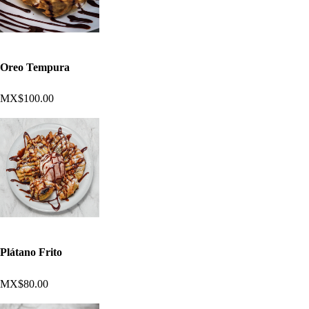
Oreo Tempura
MX$100.00
Plátano Frito
MX$80.00