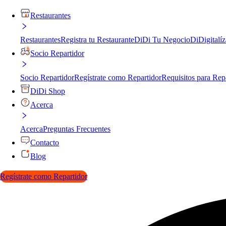
Restaurantes
Restaurantes
Registra tu Restaurante
DiDi Tu Negocio
DiDigitalíz
Socio Repartidor
Socio Repartidor
Regístrate como Repartidor
Requisitos para Rep
DiDi Shop
Acerca
Acerca
Preguntas Frecuentes
Contacto
Blog
Regístrate como Repartidor