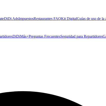
ate
DiDi Ads
Impuestos
Restaurantes FAQ
Kit Digital
Guías de uso de la
artidores
DiDiMás+
Preguntas Frecuentes
Seguridad para Repartidores
G