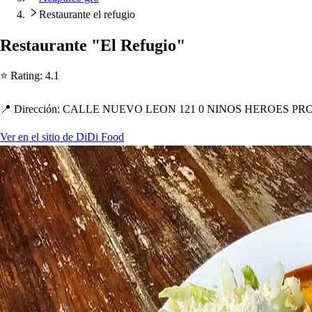
Restaurante el refugio
Re
s
t
auran
t
e "El Refugio"
⭐ Ra
t
ing
:
4.1
📍 Dirección
:
CALLE NUEVO LEON 121 0 NINOS HEROES PROG
Ver en el sitio de DiDi Food