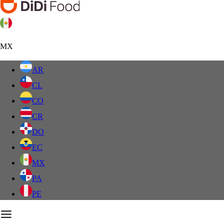
MX
AR
CL
CO
CR
DO
EC
MX
PA
PE