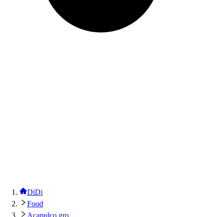
DiDi
Food
Acapulco gro