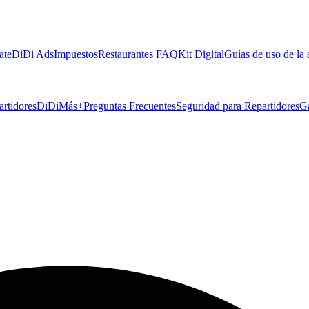
ate
DiDi Ads
Impuestos
Restaurantes FAQ
Kit Digital
Guías de uso de la
artidores
DiDiMás+
Preguntas Frecuentes
Seguridad para Repartidores
G