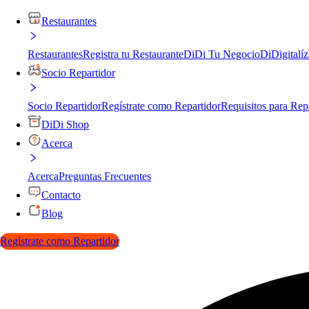
Restaurantes
Restaurantes
Registra tu Restaurante
DiDi Tu Negocio
DiDigitalíz
Socio Repartidor
Socio Repartidor
Regístrate como Repartidor
Requisitos para Rep
DiDi Shop
Acerca
Acerca
Preguntas Frecuentes
Contacto
Blog
Regístrate como Repartidor