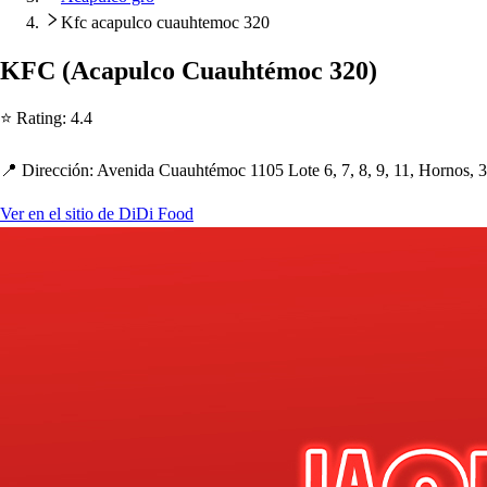
Kfc acapulco cuauhtemoc 320
KFC
(
Aca
p
ulco Cuau
h
t
émoc 320
)
⭐ Ra
t
ing
:
4.4
📍 Dirección
:
Avenida Cuau
h
t
émoc 1105 Lo
t
e 6, 7, 8, 9, 11, Horno
s
, 
Ver en el sitio de DiDi Food