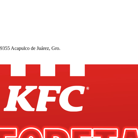
39355 Aca
p
ulco de Juárez, Gro.