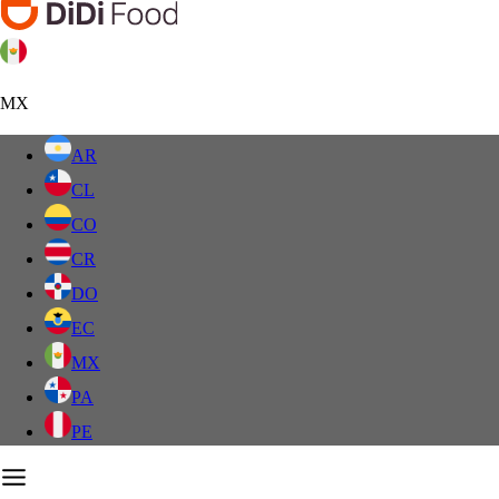
MX
AR
CL
CO
CR
DO
EC
MX
PA
PE