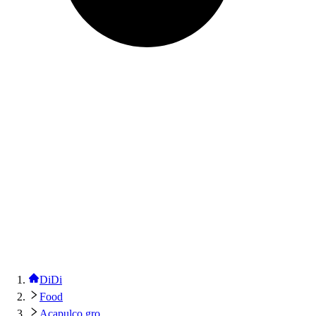
DiDi
Food
Acapulco gro