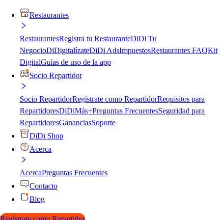
Restaurantes
Restaurantes
Registra tu Restaurante
DiDi Tu
Negocio
DiDigitalízate
DiDi Ads
Impuestos
Restaurantes FAQ
Kit
Digital
Guías de uso de la app
Socio Repartidor
Socio Repartidor
Regístrate como Repartidor
Requisitos para
Repartidores
DiDiMás+
Preguntas Frecuentes
Seguridad para
Repartidores
Ganancias
Soporte
DiDi Shop
Acerca
Acerca
Preguntas Frecuentes
Contacto
Blog
Regístrate como Repartidor