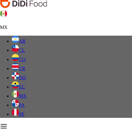
MX
AR
CL
CO
CR
DO
EC
MX
PA
PE