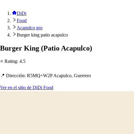
DiDi
Food
Acapulco gro
Burger king patio acapulco
Burger King
(
Pa
t
io Aca
p
ulco
)
⭐ Ra
t
ing
:
4.5
📍 Dirección
:
R5MQ+W2P Aca
p
ulco, Guerrero
Ver en el sitio de DiDi Food