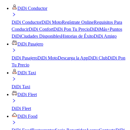
DiDi Conductor
DiDi Conductor
DiDi Moto
Regístrate Online
Requisitos Para
Conducir
DiDi Confort
DiDi Pon Tu Precio
DiDiMás+
Puntos
DiDi
Ciudades Disponibles
Historias de Éxito
DiDi Amigo
DiDi Pasajero
DiDi Pasajero
DiDi Moto
Descarga la App
DiDi Club
DiDi Pon
Tu Precio
DiDi Taxi
DiDi Taxi
DiDi Fleet
DiDi Fleet
DiDi Food