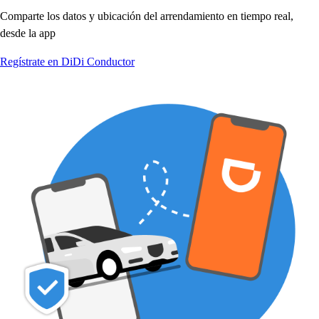
Com
p
ar
t
e lo
s
da
t
o
s
y ubicación del arrendamien
t
o en
t
iem
p
o real,
de
s
de la a
p
p
Regístrate en DiDi Conductor