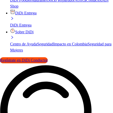
DiDi Food
Restaurantes
Socio Repartidor
Acerca
Contacto
DiDi
Shop
DiDi Entrega
DiDi Entrega
Sobre DiDi
Centro de Ayuda
Seguridad
Impacto en Colombia
Seguridad para
Mujeres
Regístrate en DiDi Conductor