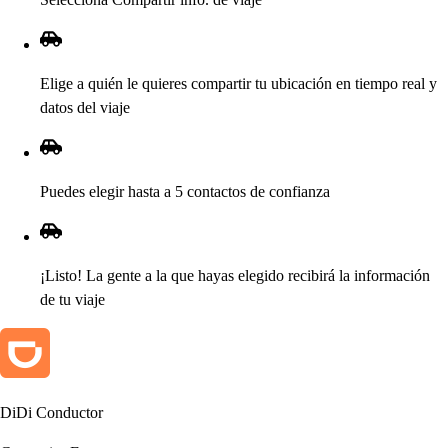
Elige a quién le quiere
s
com
p
ar
t
ir
t
u ubicación en
t
iem
p
o real y
da
t
o
s
del viaje
Puede
s
elegir
h
a
s
t
a a 5 con
t
ac
t
o
s
de confianza
¡Li
s
t
o! La gen
t
e a la que
h
aya
s
elegido recibirá la información
de
t
u viaje
DiDi Conduc
t
or