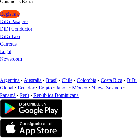
Ganancia
s
Ex
t
ra
s
Regístrate
DiDi Pasajero
DiDi Conductor
DiDi Taxi
Carreras
Legal
Newsroom
Argentina
•
Australia
•
Brasil
•
Chile
•
Colombia
•
Costa Rica
•
DiDi
Global
•
Ecuador
•
Egipto
•
Japón
•
México
•
Nueva Zelanda
•
Panamá
•
Perú
•
República Dominicana