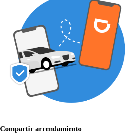
Com
p
ar
t
ir arrendamien
t
o