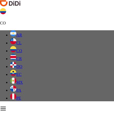
CO
AR
CL
CO
CR
DO
EC
MX
PA
PE