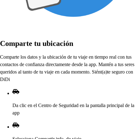
Com
p
ar
t
e
t
u ubicación
Com
p
ar
t
e lo
s
da
t
o
s
y la ubicación de
t
u viaje en
t
iem
p
o real con
t
u
s
con
t
ac
t
o
s
de confianza direc
t
amen
t
e de
s
de la a
p
p
. Man
t
én a
t
u
s
s
ere
s
querido
s
al
t
an
t
o de
t
u viaje en cada momen
t
o. Sién
t
(
a
)
t
e
s
eguro con
DiDi
Da clic en el Cen
t
ro de Seguridad en la
p
an
t
alla
p
rinci
p
al de la
a
p
p
Selecciona Com
p
ar
t
ir info. de viaje