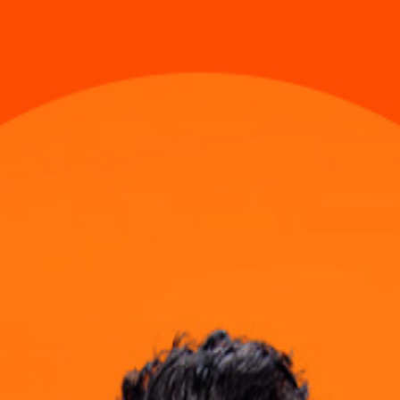
t
iem
p
o.