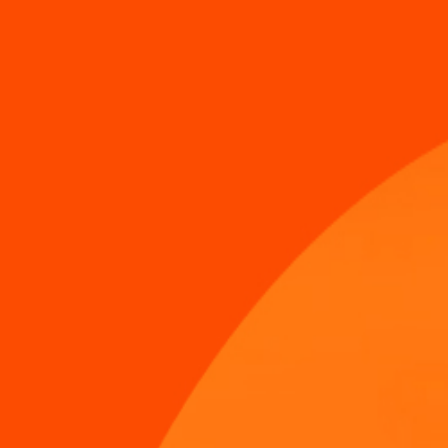
DiDi
Pasajero
DiDi pon tu precio
DiDi Pon Tu Precio
:
Negocia y elige el
p
recio.
U
t
iliza DiDi Pon Tu Precio y comienza a negociar
p
ara a
h
orrar
p
la
t
a o
Descarga DiDi