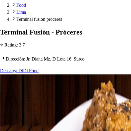
Food
Lima
Terminal fusion proceres
Terminal Fu
s
ión - Prócere
s
⭐ Ra
t
ing
:
3.7
📍 Dirección
:
Jr. Diana Mz. D Lo
t
e 16, Surco
Descarga DiDi Food