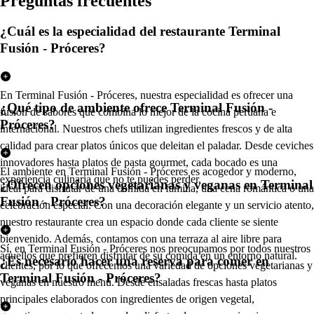
Pregun
t
a
s
frecuen
t
e
s
¿Cuál es la especialidad del restaurante Terminal
Fusión - Próceres?
En Terminal Fusión - Próceres, nuestra especialidad es ofrecer una
¿Qué tipo de ambiente ofrece Terminal Fusión -
fusión de sabores que combina lo mejor de la cocina peruana e
Próceres?
internacional. Nuestros chefs utilizan ingredientes frescos y de alta
calidad para crear platos únicos que deleitan el paladar. Desde ceviches
innovadores hasta platos de pasta gourmet, cada bocado es una
El ambiente en Terminal Fusión - Próceres es acogedor y moderno,
experiencia culinaria que no te puedes perder.
¿Ofrecen opciones vegetarianas y veganas en Terminal
ideal para disfrutar de una comida en familia, una cena romántica o una
Fusión - Próceres?
celebración especial. Con una decoración elegante y un servicio atento,
nuestro restaurante crea un espacio donde cada cliente se siente
bienvenido. Además, contamos con una terraza al aire libre para
Sí, en Terminal Fusión - Próceres nos preocupamos por todos nuestros
aquellos que prefieren disfrutar de su comida en un entorno natural.
¿Es necesario hacer una reserva para comer en
clientes, por lo que ofrecemos una variedad de opciones vegetarianas y
Terminal Fusión - Próceres?
veganas en nuestro menú. Desde ensaladas frescas hasta platos
principales elaborados con ingredientes de origen vegetal,