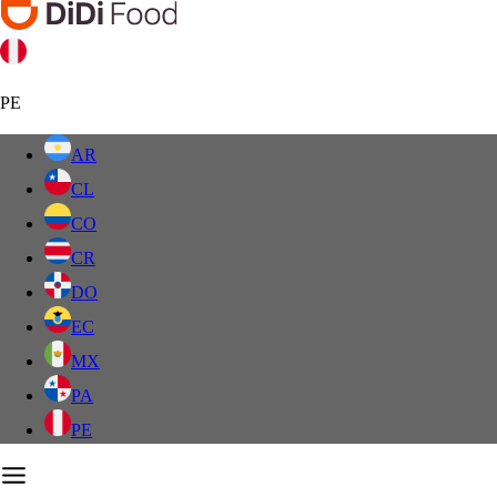
PE
AR
CL
CO
CR
DO
EC
MX
PA
PE