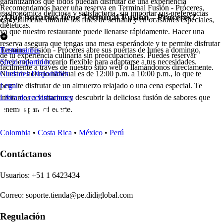
garantizamos que todos puedan disfrutar de una experiencia
Recomendamos hacer una reserva en Terminal Fusión - Próceres,
gastronómica deliciosa y satisfactoria, sin importar sus preferencias
¿Qué horarios tiene Terminal Fusión - Próceres?
especialmente durante los fines de semana y en ocasiones especiales,
dietéticas.
ya que nuestro restaurante puede llenarse rápidamente. Hacer una
reserva asegura que tengas una mesa esperándote y te permite disfrutar
Terminal Fusión - Próceres abre sus puertas de lunes a domingo,
Restaurantes
de tu experiencia culinaria sin preocupaciones. Puedes reservar
ofreciendo un horario flexible para adaptarse a tus necesidades.
Socio repartidor
fácilmente a través de nuestro sitio web o llamándonos directamente.
Nuestro horario habitual es de 12:00 p.m. a 10:00 p.m., lo que te
Ciudades Disponibles
permite disfrutar de un almuerzo relajado o una cena especial. Te
Legal
invitamos a visitarnos y descubrir la deliciosa fusión de sabores que
Libro de reclamaciones
tenemos para ofrecerte.
Colombia
•
Costa Rica
•
México
•
Perú
Contáctanos
U
s
uario
s
:
+51 1 6423434
Correo
:
soporte.tienda@pe.didiglobal.com
Regulación