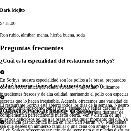
Dark Mojito
S/ 18.00
Ron rubio, almibar, menta, hierba buena, soda
Pregun
t
a
s
frecuen
t
e
s
¿Cuál es la especialidad del restaurante Sorkys?
En Sorkys, nuestra especialidad son los pollos a la brasa, preparados
¿Qué horarios tiene el restaurante Sorkys?
con una receta única que resalta su sabor y jugosidad. Utilizamos
ingredientes frescos y de alta calidad, marinando el pollo con especias
secretas que lo hacen irresistible. Además, ofrecemos una variedad de
El restaurante Sorkys está abierto todos los días de la semana. Nuestro
acompañamientos como papas fritas, ensaladas y salsas caseras que
¿Ofrecen servicio de delivery en Sorkys?
horario es de 11:00 a.m. a 10:00 p.m., lo que te permite disfrutar de
complementan perfectamente nuestra oferta. Ven y disfruta de una
nuestros deliciosos pollos a la brasa en cualquier momento del día. Ya
experiencia gastronómica única en Jiron San Martin 476, Magdalena.
sea que desees un almuerzo familiar o una cena con amigos, estamos
Sí, en Sorkys ofrecemos servicio de delivery para que puedas disfrutar