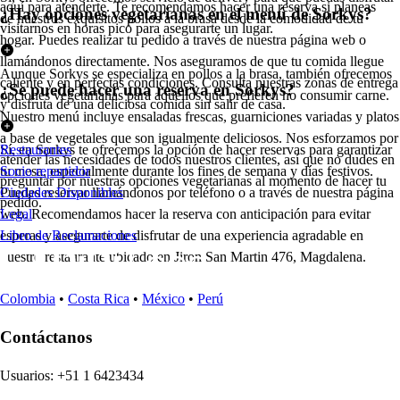
aquí para atenderte. Te recomendamos hacer una reserva si planeas
¿Hay opciones vegetarianas en el menú de Sorkys?
de nuestros exquisitos pollos a la brasa desde la comodidad de tu
visitarnos en horas pico para asegurarte un lugar.
hogar. Puedes realizar tu pedido a través de nuestra página web o
llamándonos directamente. Nos aseguramos de que tu comida llegue
Aunque Sorkys se especializa en pollos a la brasa, también ofrecemos
caliente y en perfectas condiciones. Consulta nuestras zonas de entrega
¿Se puede hacer una reserva en Sorkys?
opciones vegetarianas para aquellos que prefieren no consumir carne.
y disfruta de una deliciosa comida sin salir de casa.
Nuestro menú incluye ensaladas frescas, guarniciones variadas y platos
a base de vegetales que son igualmente deliciosos. Nos esforzamos por
Sí, en Sorkys te ofrecemos la opción de hacer reservas para garantizar
Restaurantes
atender las necesidades de todos nuestros clientes, así que no dudes en
tu mesa, especialmente durante los fines de semana y días festivos.
Socio repartidor
preguntar por nuestras opciones vegetarianas al momento de hacer tu
Puedes reservar llamándonos por teléfono o a través de nuestra página
Ciudades Disponibles
pedido.
web. Recomendamos hacer la reserva con anticipación para evitar
Legal
esperas y asegurarte de disfrutar de una experiencia agradable en
Libro de Reclamaciones
nuestro restaurante ubicado en Jiron San Martin 476, Magdalena.
Colombia
•
Costa Rica
•
México
•
Perú
Contáctanos
U
s
uario
s
:
+51 1 6423434