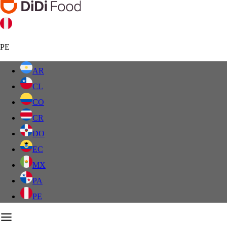
PE
AR
CL
CO
CR
DO
EC
MX
PA
PE