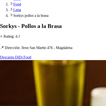
Food
Lima
Sorkys pollos a la brasa
Sorky
s
- Pollo
s
a la Bra
s
a
⭐ Ra
t
ing
:
4.1
📍 Dirección
:
Jiron San Mar
t
in 476 - Magdalena
Descarga DiDi Food