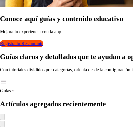
Conoce aquí guía
s
y con
t
enido educa
t
ivo
Mejora
t
u ex
p
eriencia con la a
p
p
.
Registra tu Restaurante
Guía
s
claro
s
y de
t
allado
s
que
t
e ayudan a o
Con tutoriales divididos por categorías, orienta desde la configuración i
Guias
Ar
t
ículo
s
agregado
s
recien
t
emen
t
e