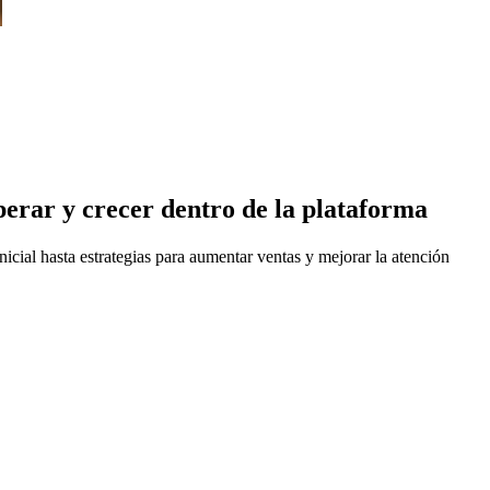
p
erar y crecer den
t
ro de la
p
la
t
aforma
nicial hasta estrategias para aumentar ventas y mejorar la atención