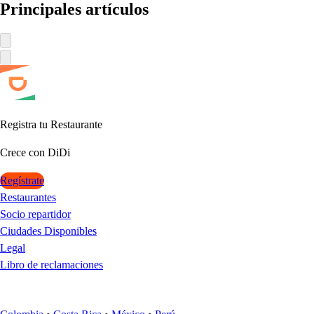
Princi
p
ale
s
ar
t
ículo
s
Regi
s
t
ra
t
u Re
s
t
auran
t
e
Crece con DiDi
Regístrate
Restaurantes
Socio repartidor
Ciudades Disponibles
Legal
Libro de reclamaciones