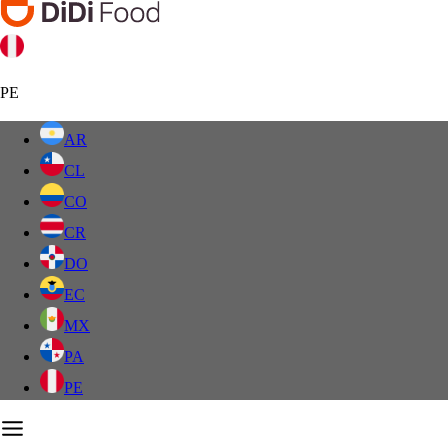
PE
AR
CL
CO
CR
DO
EC
MX
PA
PE