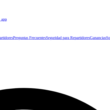
a app
artidores
Preguntas Frecuentes
Seguridad para Repartidores
Ganancias
So