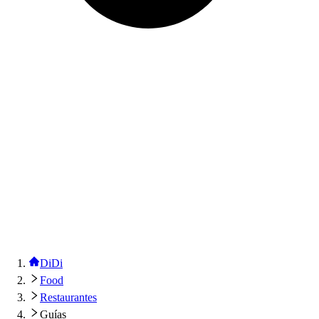
DiDi
Food
Restaurantes
Guías