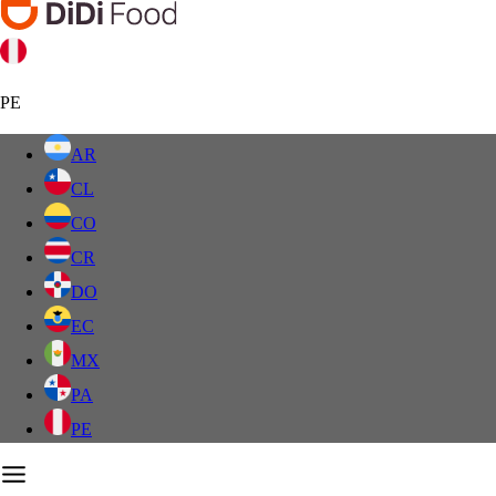
PE
AR
CL
CO
CR
DO
EC
MX
PA
PE