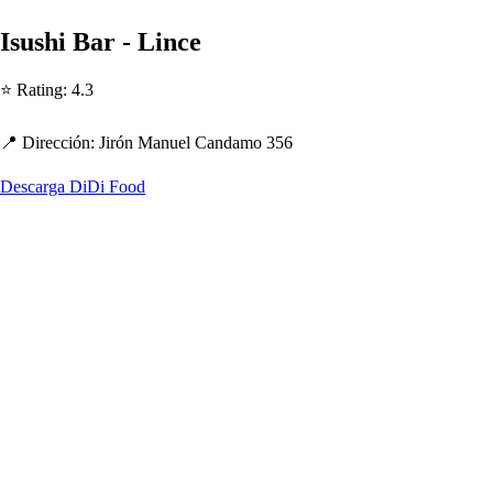
I
s
u
s
h
i Bar - Lince
⭐ Ra
t
ing
:
4.3
📍 Dirección
:
Jirón Manuel Candamo 356
Descarga DiDi Food