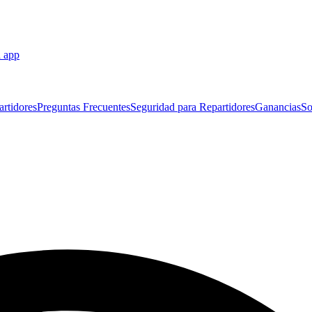
a app
artidores
Preguntas Frecuentes
Seguridad para Repartidores
Ganancias
So