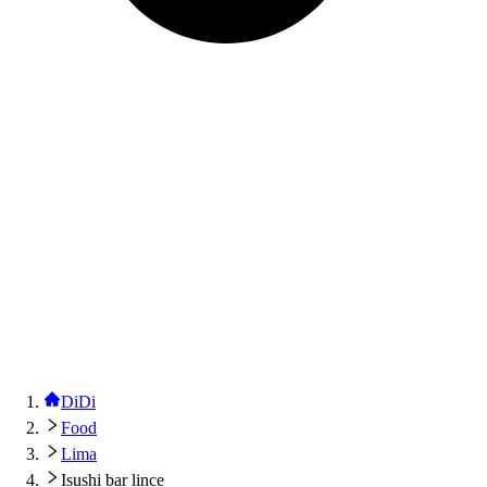
DiDi
Food
Lima
Isushi bar lince