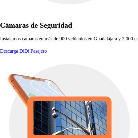
Cámara
s
de Seguridad
In
s
t
alamo
s
cámara
s
en má
s
de 900 ve
h
ículo
s
en Guadalajara y 2,000 e
Descarga DiDi Pasajero