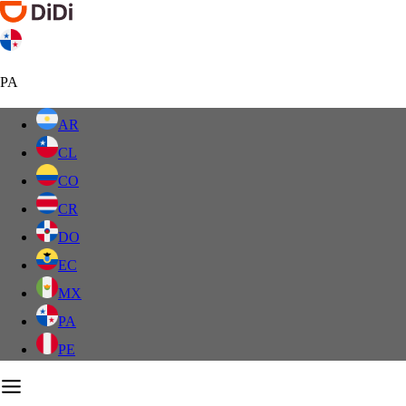
PA
AR
CL
CO
CR
DO
EC
MX
PA
PE