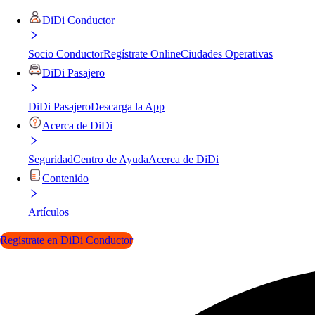
DiDi Conductor
Socio Conductor
Regístrate Online
Ciudades Operativas
DiDi Pasajero
DiDi Pasajero
Descarga la App
Acerca de DiDi
Seguridad
Centro de Ayuda
Acerca de DiDi
Contenido
Artículos
Regístrate en DiDi Conductor