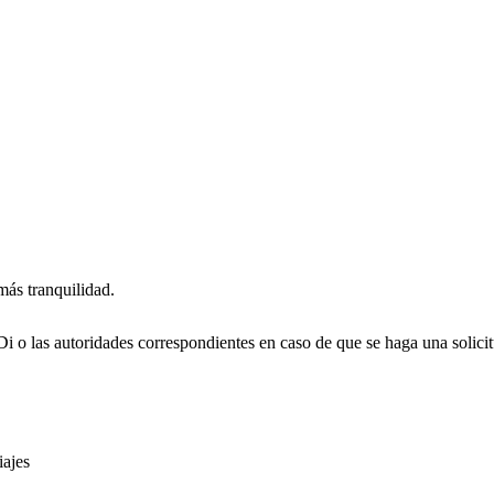
má
s
t
ranquilidad.
i o la
s
au
t
oridade
s
corre
s
p
ondien
t
e
s
en ca
s
o de que
s
e
h
aga una
s
olici
t
iaje
s