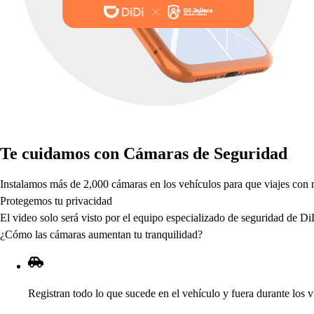
Te cuidamo
s
con Cámara
s
de Seguridad
In
s
t
alamo
s
má
s
de 2,000 cámara
s
en lo
s
ve
h
ículo
s
p
ara que viaje
s
con 
Pro
t
egemo
s
t
u
p
rivacidad
El video
s
olo
s
erá vi
s
t
o
p
or el equi
p
o e
s
p
ecializado de
s
eguridad de DiD
¿Cómo la
s
cámara
s
aumen
t
an
t
u
t
ranquilidad
?
Regi
s
t
ran
t
odo lo que
s
ucede en el ve
h
ículo y fuera duran
t
e lo
s
v