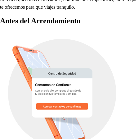
t
e ofrecemo
s
p
ara que viaje
s
t
ranquilo.
An
t
e
s
del Arrendamien
t
o