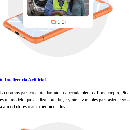
6. In
t
eligencia Ar
t
ificial
La u
s
amo
s
p
ara cuidar
t
e duran
t
e
t
u
s
arrendamien
t
o
s
. Por ejem
p
lo, Pi
t
ia
e
s
un modelo que analiza
h
ora, lugar y o
t
ra
s
variable
s
p
ara a
s
ignar
s
olo
a arrendadore
s
má
s
ex
p
erimen
t
ado
s
.