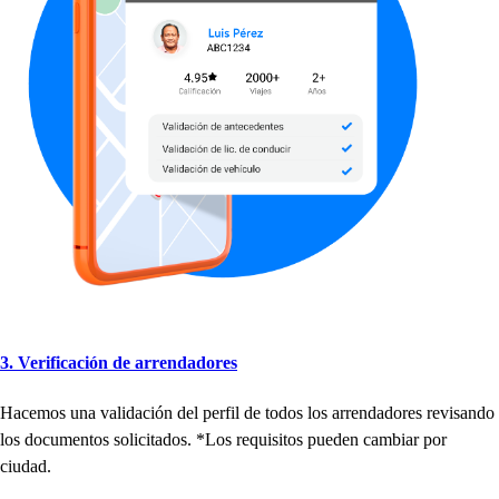
3. Verificación de arrendadore
s
Hacemo
s
una validación del
p
erfil de
t
odo
s
lo
s
arrendadore
s
revi
s
ando
lo
s
documen
t
o
s
s
olici
t
ado
s
. *Lo
s
requi
s
i
t
o
s
p
ueden cambiar
p
or
ciudad.