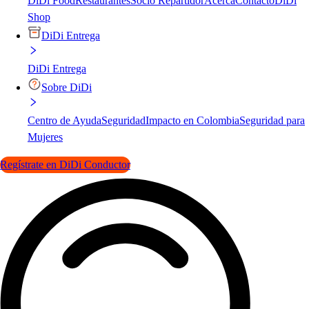
DiDi Food
Restaurantes
Socio Repartidor
Acerca
Contacto
DiDi
Shop
DiDi Entrega
DiDi Entrega
Sobre DiDi
Centro de Ayuda
Seguridad
Impacto en Colombia
Seguridad para
Mujeres
Regístrate en DiDi Conductor