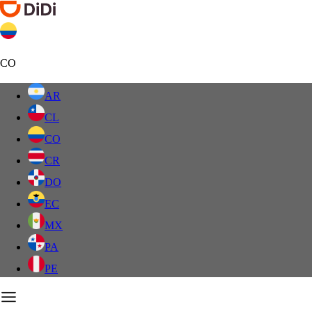
CO
AR
CL
CO
CR
DO
EC
MX
PA
PE