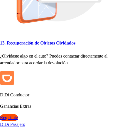
13. Recu
p
eración de Obje
t
o
s
Olvidado
s
¿Olvida
s
t
e algo en el au
t
o
?
Puede
s
con
t
ac
t
ar direc
t
amen
t
e al
arrendador
p
ara acordar la devolución.
DiDi Conduc
t
or
Ganancia
s
Ex
t
ra
s
Regístrate
DiDi Pasajero