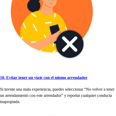
10. Evi
t
ar
t
ener un viaje con el mi
s
mo arrendador
Si
t
uvi
s
t
e una mala ex
p
eriencia,
p
uede
s
s
eleccionar “No volver a
t
ener
un arrendamien
t
o con e
s
t
e arrendador” y re
p
or
t
ar cualquier conduc
t
a
ina
p
ro
p
iada.