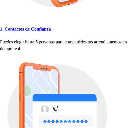
1. Con
t
ac
t
o
s
de Confianza
Puede
s
elegir
h
a
s
t
a 5
p
er
s
ona
s
p
ara com
p
ar
t
irle
s
t
u
s
arrendiamen
t
o
s
en
t
iem
p
o real.