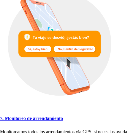
7. Moni
t
oreo de arrendamien
t
o
Moni
t
oreamo
s
t
odo
s
lo
s
arrendamien
t
o
s
vía GPS,
s
i nece
s
i
t
a
s
ayuda,