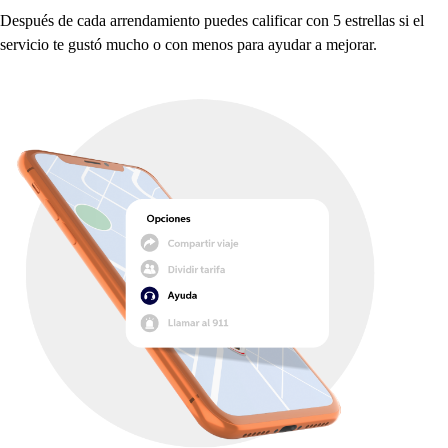
De
s
p
ué
s
de cada arrendamien
t
o
p
uede
s
calificar con 5 e
s
t
rella
s
s
i el
s
ervicio
t
e gu
s
t
ó muc
h
o o con meno
s
p
ara ayudar a mejorar.