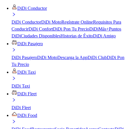
DiDi Conductor
DiDi Conductor
DiDi Moto
Regístrate Online
Requisitos Para
Conducir
DiDi Confort
DiDi Pon Tu Precio
DiDiMás+
Puntos
DiDi
Ciudades Disponibles
Historias de Éxito
DiDi Amigo
DiDi Pasajero
DiDi Pasajero
DiDi Moto
Descarga la App
DiDi Club
DiDi Pon
Tu Precio
DiDi Taxi
DiDi Taxi
DiDi Fleet
DiDi Fleet
DiDi Food