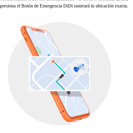
p
re
s
iona el Bo
t
ón de Emergencia DiDi ra
s
t
reará
t
u ubicación exac
t
a.