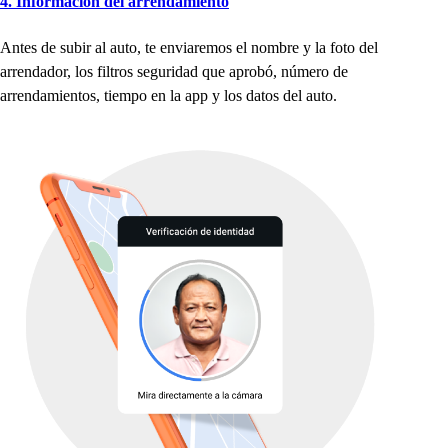
4. Información del arrendamien
t
o
An
t
e
s
de
s
ubir al au
t
o,
t
e enviaremo
s
el nombre y la fo
t
o del
arrendador, lo
s
fil
t
ro
s
s
eguridad que a
p
robó, número de
arrendamien
t
o
s
,
t
iem
p
o en la a
p
p
y lo
s
da
t
o
s
del au
t
o.