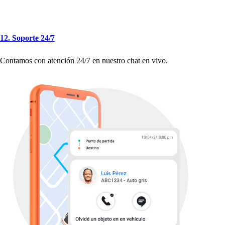
12. So
p
or
t
e 24
/
7
Con
t
amo
s
con a
t
ención 24
/
7 en nue
s
t
ro c
h
a
t
en vivo.