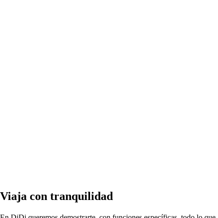
Viaja con
t
ranquilidad
En DiDi queremo
s
demo
s
t
rar
t
e, con funcione
s
e
s
p
ecífica
s
,
t
odo lo que