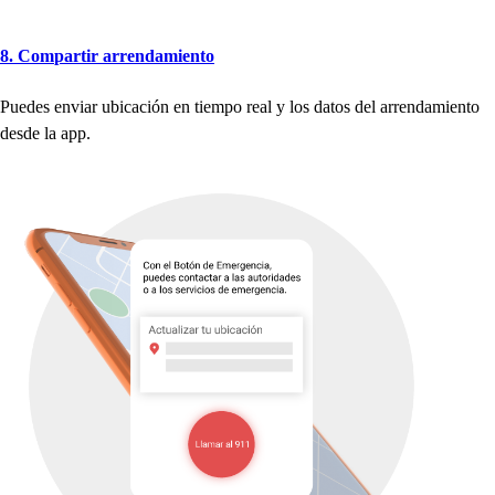
8. Com
p
ar
t
ir arrendamien
t
o
Puede
s
enviar ubicación en
t
iem
p
o real y lo
s
da
t
o
s
del arrendamien
t
o
de
s
de la a
p
p
.