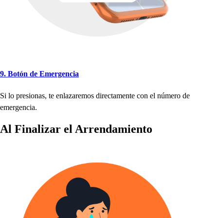
9. Bo
t
ón de Emergencia
Si lo
p
re
s
iona
s
,
t
e enlazaremo
s
direc
t
amen
t
e con el número de
emergencia.
Al Finalizar el Arrendamien
t
o