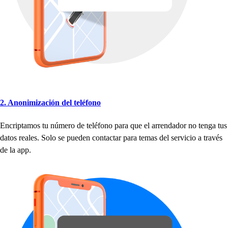
2. Anonimización del
t
eléfono
Encri
p
t
amo
s
t
u número de
t
eléfono
p
ara que el arrendador no
t
enga
t
u
s
da
t
o
s
reale
s
. Solo
s
e
p
ueden con
t
ac
t
ar
p
ara
t
ema
s
del
s
ervicio a
t
ravé
s
de la a
p
p
.