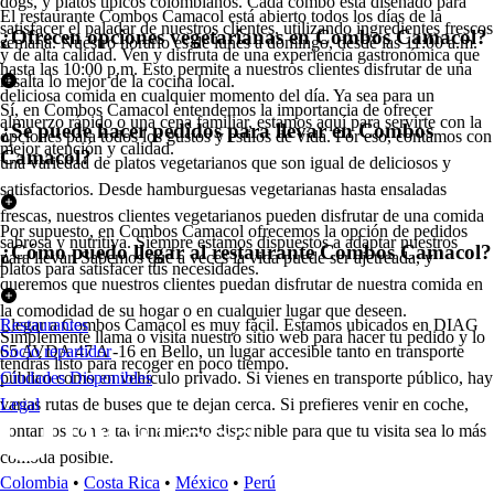
dogs, y platos típicos colombianos. Cada combo está diseñado para
El restaurante Combos Camacol está abierto todos los días de la
satisfacer el paladar de nuestros clientes, utilizando ingredientes frescos
¿Ofrecen opciones vegetarianas en Combos Camacol?
semana. Nuestro horario es de lunes a domingo, desde las 11:00 a.m.
y de alta calidad. Ven y disfruta de una experiencia gastronómica que
hasta las 10:00 p.m. Esto permite a nuestros clientes disfrutar de una
resalta lo mejor de la cocina local.
deliciosa comida en cualquier momento del día. Ya sea para un
Sí, en Combos Camacol entendemos la importancia de ofrecer
almuerzo rápido o una cena familiar, estamos aquí para servirte con la
¿Se puede hacer pedidos para llevar en Combos
opciones para todos los gustos y estilos de vida. Por eso, contamos con
mejor atención y calidad.
Camacol?
una variedad de platos vegetarianos que son igual de deliciosos y
satisfactorios. Desde hamburguesas vegetarianas hasta ensaladas
frescas, nuestros clientes vegetarianos pueden disfrutar de una comida
Por supuesto, en Combos Camacol ofrecemos la opción de pedidos
sabrosa y nutritiva. Siempre estamos dispuestos a adaptar nuestros
¿Cómo puedo llegar al restaurante Combos Camacol?
para llevar. Sabemos que a veces la vida puede ser ajetreada, y
platos para satisfacer tus necesidades.
queremos que nuestros clientes puedan disfrutar de nuestra comida en
la comodidad de su hogar o en cualquier lugar que deseen.
Llegar a Combos Camacol es muy fácil. Estamos ubicados en DIAG
Restaurantes
Simplemente llama o visita nuestro sitio web para hacer tu pedido y lo
65 AVDA 47 A -16 en Bello, un lugar accesible tanto en transporte
Socio repartidor
tendrás listo para recoger en poco tiempo.
público como en vehículo privado. Si vienes en transporte público, hay
Ciudades Disponibles
varias rutas de buses que te dejan cerca. Si prefieres venir en coche,
Legal
contamos con estacionamiento disponible para que tu visita sea lo más
cómoda posible.
Colombia
•
Costa Rica
•
México
•
Perú