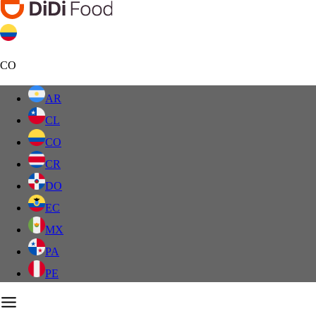
CO
AR
CL
CO
CR
DO
EC
MX
PA
PE