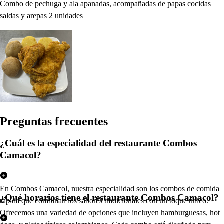
Combo de pechuga y ala apanadas, acompañadas de papas cocidas
saldas y arepas 2 unidades
Pregun
t
a
s
frecuen
t
e
s
¿Cuál es la especialidad del restaurante Combos
Camacol?
En Combos Camacol, nuestra especialidad son los combos de comida
¿Qué horarios tiene el restaurante Combos Camacol?
rápida que combinan los sabores tradicionales con un toque único.
Ofrecemos una variedad de opciones que incluyen hamburguesas, hot