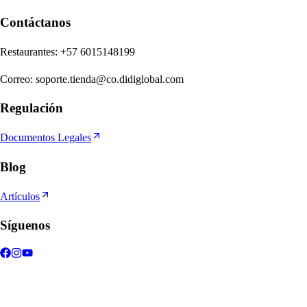
Contáctanos
Re
s
t
auran
t
e
s
:
+57 6015148199
Correo
:
soporte.tienda@co.didiglobal.com
Regulación
Documentos Legales
Blog
Artículos
Síguenos