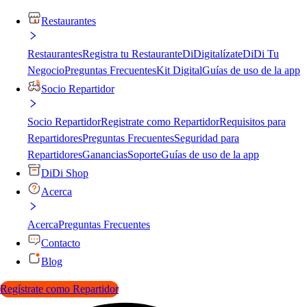
Restaurantes
Restaurantes
Registra tu Restaurante
DiDigitalízate
DiDi Tu
Negocio
Preguntas Frecuentes
Kit Digital
Guías de uso de la app
Socio Repartidor
Socio Repartidor
Registrate como Repartidor
Requisitos para
Repartidores
Preguntas Frecuentes
Seguridad para
Repartidores
Ganancias
Soporte
Guías de uso de la app
DiDi Shop
Acerca
Acerca
Preguntas Frecuentes
Contacto
Blog
Regístrate como Repartidor