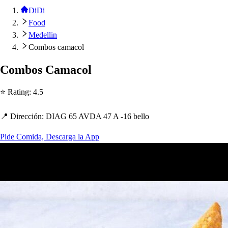
DiDi
Food
Medellin
Combos camacol
Combo
s
Camacol
⭐ Ra
t
ing
:
4.5
📍 Dirección
:
DIAG 65 AVDA 47 A -16 bello
Pide Comida, Descarga la App