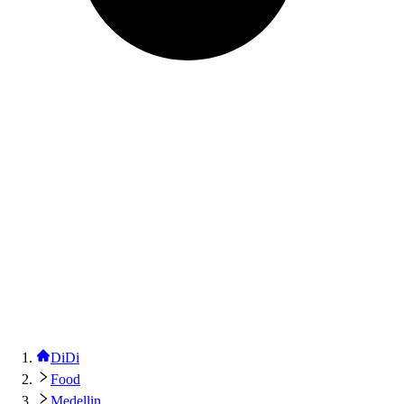
DiDi
Food
Medellin