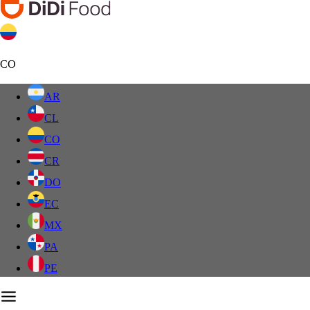
CO
AR
CL
CO
CR
DO
EC
MX
PA
PE