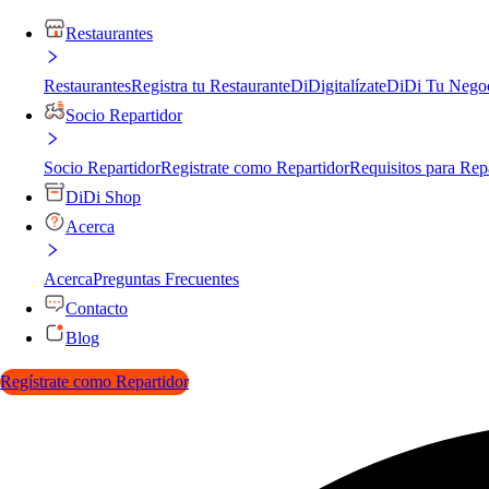
Restaurantes
Restaurantes
Registra tu Restaurante
DiDigitalízate
DiDi Tu Nego
Socio Repartidor
Socio Repartidor
Registrate como Repartidor
Requisitos para Rep
DiDi Shop
Acerca
Acerca
Preguntas Frecuentes
Contacto
Blog
Regístrate como Repartidor