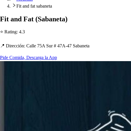
Fit and fat sabaneta
Fi
t
and Fa
t
(
Sabane
t
a
)
⭐ Ra
t
ing
:
4.3
📍 Dirección
:
Calle 75A Sur # 47A-47 Sabane
t
a
Pide Comida, Descarga la App