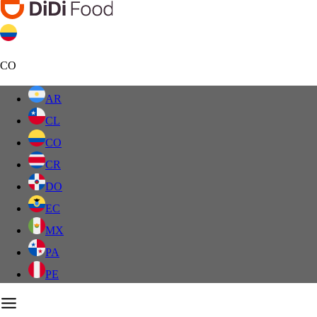
CO
AR
CL
CO
CR
DO
EC
MX
PA
PE