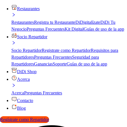
Restaurantes
Restaurantes
Registra tu Restaurante
DiDigitalízate
DiDi Tu
Negocio
Preguntas Frecuentes
Kit Digital
Guías de uso de la app
Socio Repartidor
Socio Repartidor
Registrate como Repartidor
Requisitos para
Repartidores
Preguntas Frecuentes
Seguridad para
Repartidores
Ganancias
Soporte
Guías de uso de la app
DiDi Shop
Acerca
Acerca
Preguntas Frecuentes
Contacto
Blog
Regístrate como Repartidor