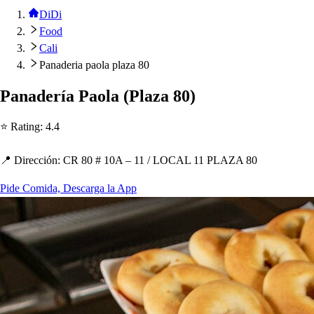
DiDi
Food
Cali
Panaderia paola plaza 80
Panadería Paola
(
Plaza 80
)
⭐ Ra
t
ing
:
4.4
📍 Dirección
:
CR 80 # 10A – 11
/
LOCAL 11 PLAZA 80
Pide Comida, Descarga la App