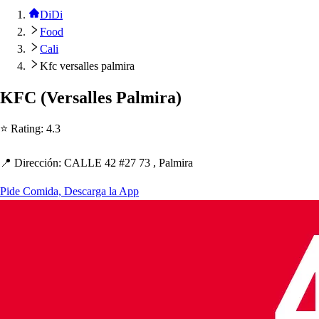
DiDi
Food
Cali
Kfc versalles palmira
KFC
(
Ver
s
alle
s
Palmira
)
⭐ Ra
t
ing
:
4.3
📍 Dirección
:
CALLE 42 #27 73 , Palmira
Pide Comida, Descarga la App