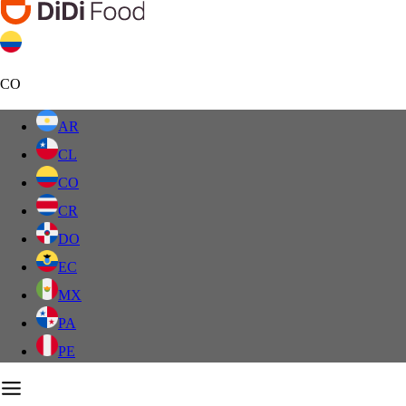
CO
AR
CL
CO
CR
DO
EC
MX
PA
PE