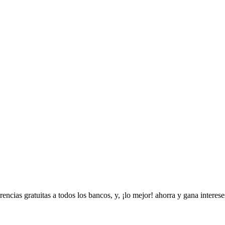
erencia
s
gra
t
ui
t
a
s
a
t
odo
s
lo
s
banco
s
, y, ¡lo mejor! a
h
orra y gana in
t
ere
s
e