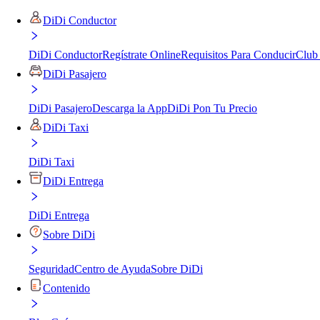
DiDi Conductor
DiDi Conductor
Regístrate Online
Requisitos Para Conducir
Club
DiDi Pasajero
DiDi Pasajero
Descarga la App
DiDi Pon Tu Precio
DiDi Taxi
DiDi Taxi
DiDi Entrega
DiDi Entrega
Sobre DiDi
Seguridad
Centro de Ayuda
Sobre DiDi
Contenido