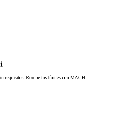
t
i
in requi
s
i
t
o
s
. Rom
p
e
t
u
s
lími
t
e
s
con MACH.