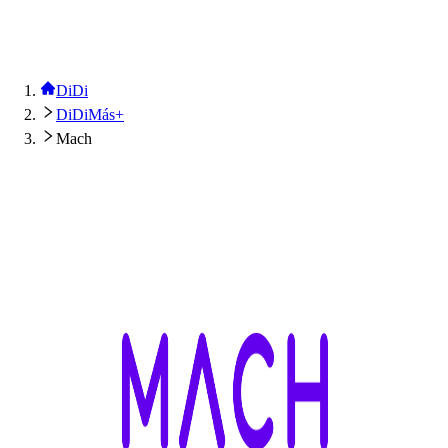
DiDi
DiDiMás+
Mach