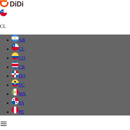
CL
AR
CL
CO
CR
DO
EC
MX
PA
PE