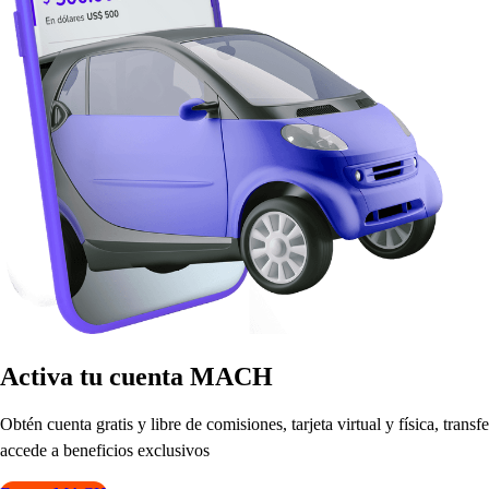
Ac
t
iva
t
u cuen
t
a MACH
Ob
t
én cuen
t
a gra
t
i
s
y libre de comi
s
ione
s
,
t
arje
t
a vir
t
ual y fí
s
ica,
t
ran
s
f
accede a beneficio
s
exclu
s
ivo
s