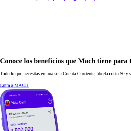
Conoce lo
s
beneficio
s
que Mac
h
t
iene
p
ara
Todo lo que nece
s
i
t
a
s
en una
s
ola Cuen
t
a Corrien
t
e, ábrela co
s
t
o $0 y
s
Entra a MACH