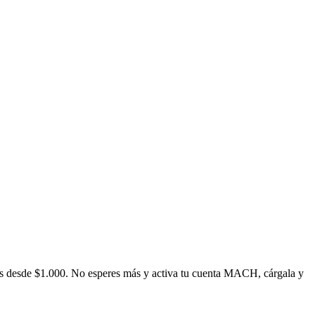
s
de
s
de $1.000. No e
s
p
ere
s
má
s
y ac
t
iva
t
u cuen
t
a MACH, cárgala y