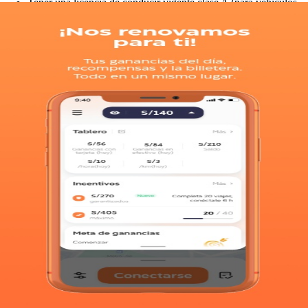
Tener una licencia de conducir vigente clase A (para vehículos
Disponible en:
de 4 o más ruedas.)
Arequipa, Cusco y Lima.
SOAT vigente del vehículo.
El auto a conducir debe tener como máximo 10 años de
Condiciones del vehículo
antigüedad desde la fecha registrada en el SOAT.
Para aceptar un vehículo tendrá que estar en buen estado físico (sin
El vehículo debe tener 4 o 5 puertas y placa particular
daños estéticos), contar con 4 puertas, aire acondicionado y bolsas de
aire, así como cumplir con los años de antigüedad mínimos en tu
Autos modelo 2006 en adelante
ciudad.
Para conocer la regulación aplicable en tu ciudad comunícate al 800
725 8888 o envía un correo a
help.driver@pe.didiglobal.com
.
Tarjeta de circulación
Póliza de seguro del auto
Registro Federal de Contribuyentes (RFC)