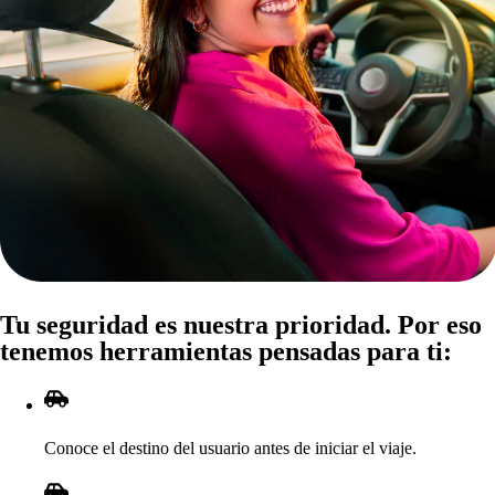
Tu
s
eguridad e
s
nue
s
t
ra
p
rioridad. Por e
s
o
t
enemo
s
h
erramien
t
a
s
p
en
s
ada
s
p
ara
t
i
:
Conoce el de
s
t
ino del u
s
uario an
t
e
s
de iniciar el viaje.