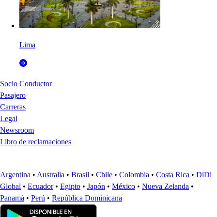
Lima
Socio Conductor
Pasajero
Carreras
Legal
Newsroom
Libro de reclamaciones
Argentina
•
Australia
•
Brasil
•
Chile
•
Colombia
•
Costa Rica
•
DiDi
Global
•
Ecuador
•
Egipto
•
Japón
•
México
•
Nueva Zelanda
•
Panamá
•
Perú
•
República Dominicana