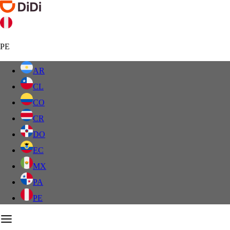
PE
AR
CL
CO
CR
DO
EC
MX
PA
PE