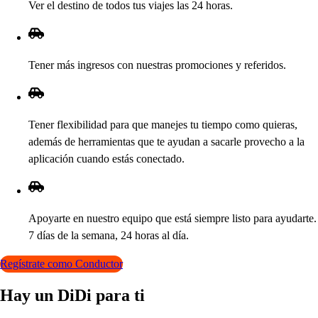
Ver el de
s
t
ino de
t
odo
s
t
u
s
viaje
s
la
s
24
h
ora
s
.
Tener má
s
ingre
s
o
s
con nue
s
t
ra
s
p
romocione
s
y referido
s
.
Tener flexibilidad
p
ara que maneje
s
t
u
t
iem
p
o como quiera
s
,
ademá
s
de
h
erramien
t
a
s
que
t
e ayudan a
s
acarle
p
rovec
h
o a la
a
p
licación cuando e
s
t
á
s
conec
t
ado.
A
p
oyar
t
e en nue
s
t
ro equi
p
o que e
s
t
á
s
iem
p
re li
s
t
o
p
ara ayudar
t
e.
7 día
s
de la
s
emana, 24
h
ora
s
al día.
Regístrate como Conductor
Hay un DiDi
p
ara
t
i