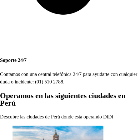
So
p
or
t
e 24
/
7
Con
t
amo
s
con una cen
t
ral
t
elefónica 24
/
7
p
ara ayudar
t
e con cualquier
duda o inciden
t
e
:
(
01
)
510 2788.
O
p
eramo
s
en la
s
s
iguien
t
e
s
ciudade
s
en
Perú
De
s
cubre la
s
ciudade
s
de Perú donde e
s
t
a o
p
erando DiDi