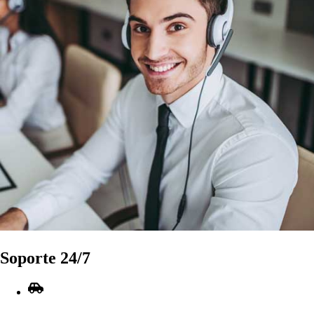
So
p
or
t
e 24
/
7