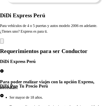
DiDi Ex
p
re
s
s
Perú
Para ve
h
ículo
s
de 4 o 5
p
uer
t
a
s
y au
t
o
s
modelo 2006 en adelan
t
e.
¿Tiene
s
uno
?
Ex
p
re
s
s
e
s
p
ara
t
i.
Requerimien
t
o
s
p
ara
s
er Conduc
t
or
DiDi Express Perú
Para poder realizar viajes con la opción Express,
DiDi Pon Tu Precio Perú
necesitas:
Ser mayor de 18 años.