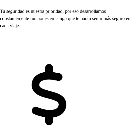
Tu
s
eguridad e
s
nue
s
t
ra
p
rioridad,
p
or e
s
o de
s
arrollamo
s
con
s
t
an
t
emen
t
e funcione
s
en la a
p
p
que
t
e
h
arán
s
en
t
ir má
s
s
eguro en
cada viaje.