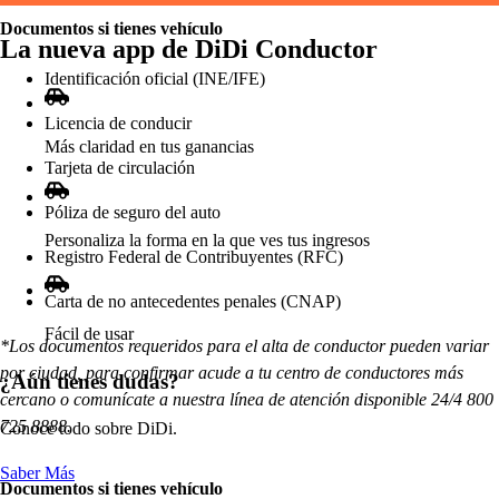
Documentos si tienes vehículo
La nueva a
p
p
de DiDi Conduc
t
or
Identificación oficial (INE/IFE)
Licencia de conducir
Má
s
claridad en
t
u
s
ganancia
s
Tarjeta de circulación
Póliza de seguro del auto
Per
s
onaliza la forma en la que ve
s
t
u
s
ingre
s
o
s
Registro Federal de Contribuyentes (RFC)
Carta de no antecedentes penales (CNAP)
Fácil de u
s
ar
*Los documentos requeridos para el alta de conductor pueden variar
por ciudad, para confirmar acude a tu centro de conductores más
¿Aún
t
iene
s
duda
s
?
cercano o comunícate a nuestra línea de atención disponible 24/4 800
725 8888.
Conoce
t
odo
s
obre DiDi.
Saber Más
Documentos si tienes vehículo