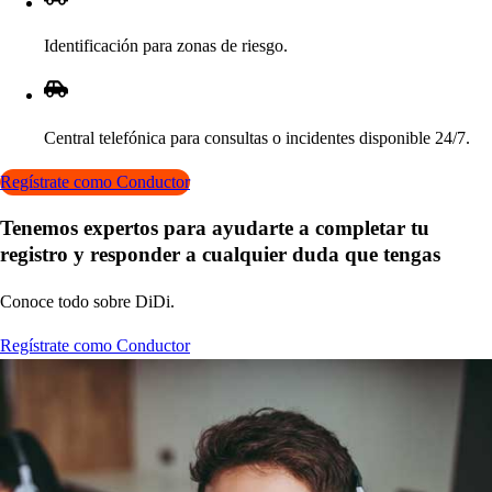
Iden
t
ificación
p
ara zona
s
de rie
s
go.
Cen
t
ral
t
elefónica
p
ara con
s
ul
t
a
s
o inciden
t
e
s
di
s
p
onible 24
/
7.
Regístrate como Conductor
Tenemo
s
ex
p
er
t
o
s
p
ara ayudar
t
e a com
p
le
t
ar
t
u
regi
s
t
ro y re
s
p
onder a cualquier duda que
t
enga
s
Conoce
t
odo
s
obre DiDi.
Regístrate como Conductor