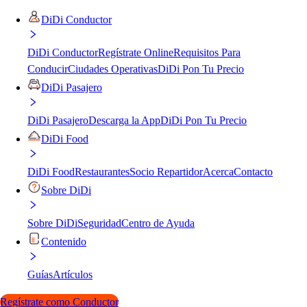
DiDi Conductor
DiDi Conductor
Regístrate Online
Requisitos Para
Conducir
Ciudades Operativas
DiDi Pon Tu Precio
DiDi Pasajero
DiDi Pasajero
Descarga la App
DiDi Pon Tu Precio
DiDi Food
DiDi Food
Restaurantes
Socio Repartidor
Acerca
Contacto
Sobre DiDi
Sobre DiDi
Seguridad
Centro de Ayuda
Contenido
Guías
Artículos
Regístrate como Conductor