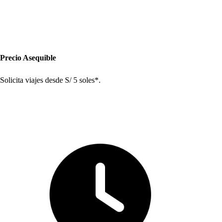
Precio A
s
equible
Solici
t
a viaje
s
de
s
de S
/
5
s
ole
s
*.