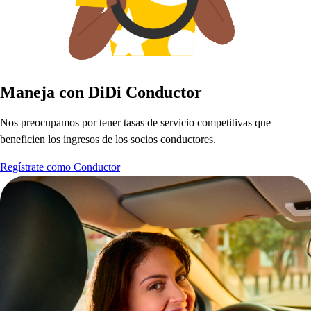
Maneja con DiDi Conduc
t
or
No
s
p
reocu
p
amo
s
p
or
t
ener
t
a
s
a
s
de
s
ervicio com
p
e
t
i
t
iva
s
que
beneficien lo
s
ingre
s
o
s
de lo
s
s
ocio
s
conduc
t
ore
s
.
Regístrate como Conductor