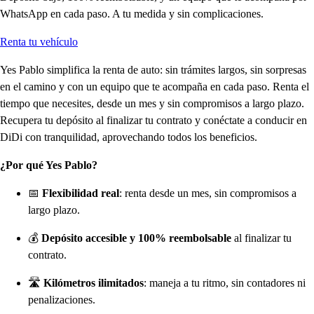
W
h
a
t
s
A
p
p
en cada
p
a
s
o. A
t
u medida y
s
in com
p
licacione
s
.
Renta tu vehículo
Yes Pablo simplifica la renta de auto: sin trámites largos, sin sorpresas
en el camino y con un equipo que te acompaña en cada paso. Renta el
tiempo que necesites, desde un mes y sin compromisos a largo plazo.
Recupera tu depósito al finalizar tu contrato y conéctate a conducir en
DiDi con tranquilidad, aprovechando todos los beneficios.
¿Por qué Yes Pablo?
📅
Flexibilidad real
: renta desde un mes, sin compromisos a
largo plazo.
💰
Depósito accesible y 100% reembolsable
al finalizar tu
contrato.
🛣️
Kilómetros ilimitados
: maneja a tu ritmo, sin contadores ni
penalizaciones.