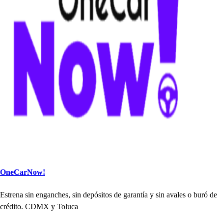
OneCarNow!
E
s
t
rena
s
in enganc
h
e
s
,
s
in de
p
ó
s
i
t
o
s
de garan
t
ía y
s
in avale
s
o buró de
crédi
t
o. CDMX y Toluca