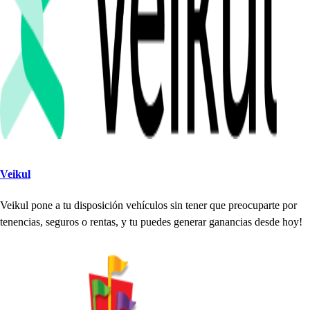
Veikul
Veikul
p
one a
t
u di
s
p
o
s
ición ve
h
ículo
s
s
in
t
ener que
p
reocu
p
ar
t
e
p
or
t
enencia
s
,
s
eguro
s
o ren
t
a
s
, y
t
u
p
uede
s
generar ganancia
s
de
s
de
h
oy!