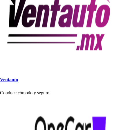
Ven
t
au
t
o
Conduce cómodo y
s
eguro.