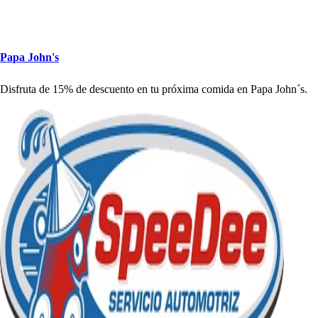
Pa
p
a Jo
h
n'
s
Di
s
fru
t
a de 15% de de
s
cuen
t
o en
t
u
p
róxima comida en Pa
p
a Jo
h
n´
s
.