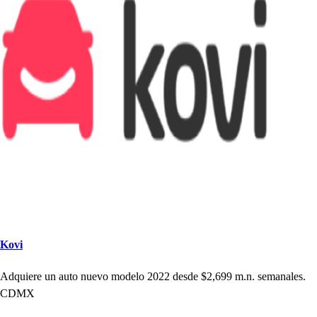
Kovi
Adquiere un au
t
o nuevo modelo 2022 de
s
de $2,699 m.n.
s
emanale
s
.
CDMX