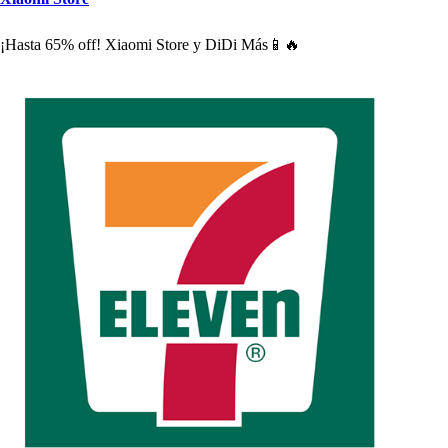
¡Ha
s
t
a 65% off! Xiaomi S
t
ore y DiDi Má
s
📱🔥