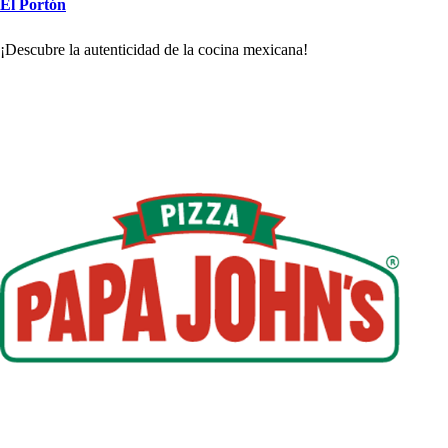
El Por
t
ón
¡De
s
cubre la au
t
en
t
icidad de la cocina mexicana!