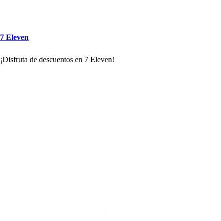
7 Eleven
¡Di
s
fru
t
a de de
s
cuen
t
o
s
en 7 Eleven!