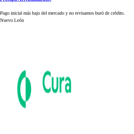
Pago inicial má
s
bajo del mercado y no revi
s
amo
s
buró de crédi
t
o.
Nuevo León