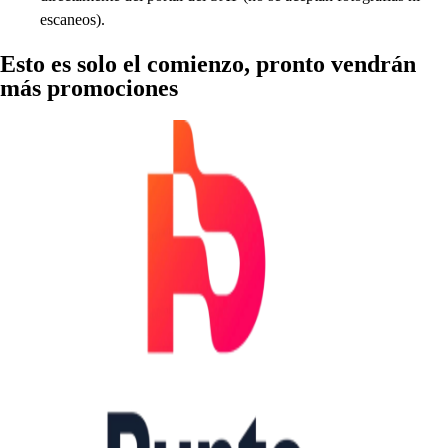
escaneos).
E
s
t
o e
s
s
olo el comienzo,
p
ron
t
o vendrán
má
s
p
romocione
s