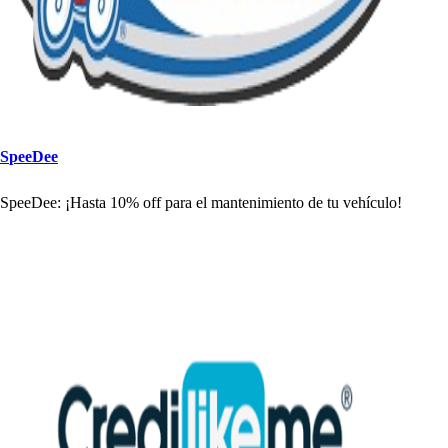
S
p
eeDee
S
p
eeDee
:
¡Ha
s
t
a 10% off
p
ara el man
t
enimien
t
o de
t
u ve
h
ículo!