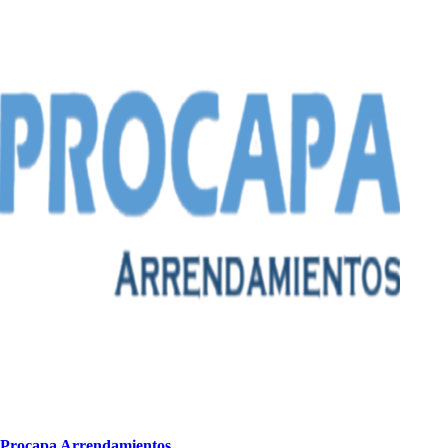
Proca
p
a Arrendamien
t
o
s