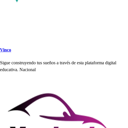
Vinco
Sigue con
s
t
ruyendo
t
u
s
s
ueño
s
a
t
ravé
s
de e
s
t
a
p
la
t
aforma digi
t
al
educa
t
iva. Nacional