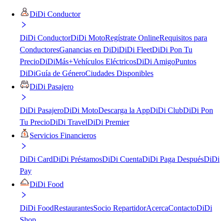
DiDi Conductor
DiDi Conductor
DiDi Moto
Regístrate Online
Requisitos para
Conductores
Ganancias en DiDi
DiDi Fleet
DiDi Pon Tu
Precio
DiDiMás+
Vehículos Eléctricos
DiDi Amigo
Puntos
DiDi
Guía de Género
Ciudades Disponibles
DiDi Pasajero
DiDi Pasajero
DiDi Moto
Descarga la App
DiDi Club
DiDi Pon
Tu Precio
DiDi Travel
DiDi Premier
Servicios Financieros
DiDi Card
DiDi Préstamos
DiDi Cuenta
DiDi Paga Después
DiDi
Pay
DiDi Food
DiDi Food
Restaurantes
Socio Repartidor
Acerca
Contacto
DiDi
Shop