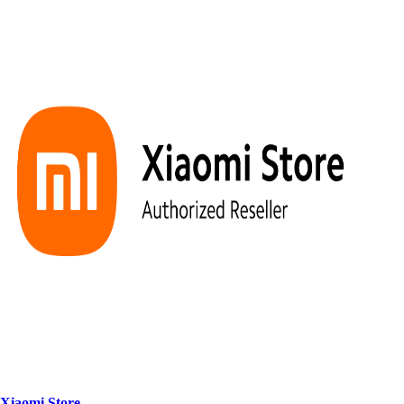
Xiaomi S
t
ore