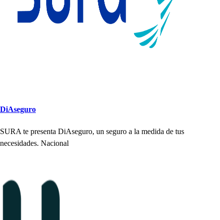
DiA
s
eguro
SURA
t
e
p
re
s
en
t
a DiA
s
eguro, un
s
eguro a la medida de
t
u
s
nece
s
idade
s
. Nacional