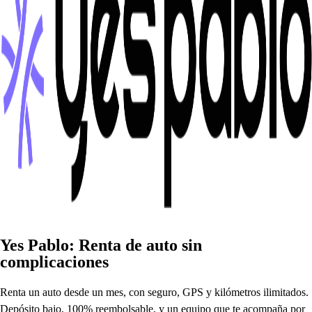
Ye
s
Pablo
:
Ren
t
a de au
t
o
s
in
com
p
licacione
s
Ren
t
a un au
t
o de
s
de un me
s
, con
s
eguro, GPS y kilóme
t
ro
s
ilimi
t
ado
s
.
De
p
ó
s
i
t
o bajo, 100% reembol
s
able, y un equi
p
o que
t
e acom
p
aña
p
or