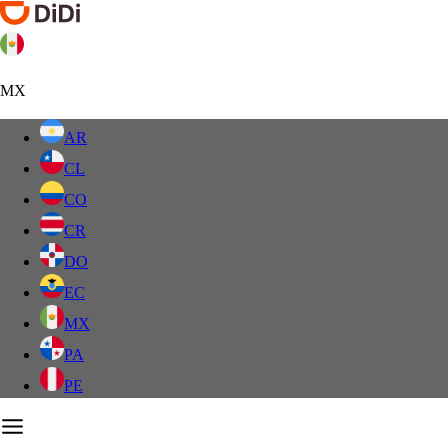
MX
AR
CL
CO
CR
DO
EC
MX
PA
PE