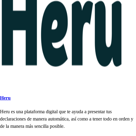
Heru
Heru e
s
una
p
la
t
aforma digi
t
al que
t
e ayuda a
p
re
s
en
t
ar
t
u
s
declaracione
s
de manera au
t
omá
t
ica, a
s
í como a
t
ener
t
odo en orden y
de la manera má
s
s
encilla
p
o
s
ible.