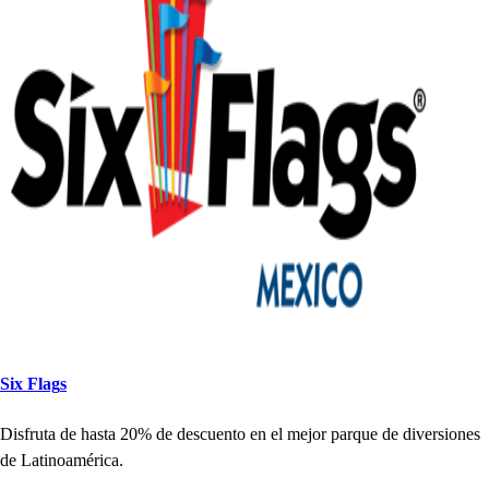
Six Flag
s
Di
s
fru
t
a de
h
a
s
t
a 20% de de
s
cuen
t
o en el mejor
p
arque de diver
s
ione
s
de La
t
inoamérica.