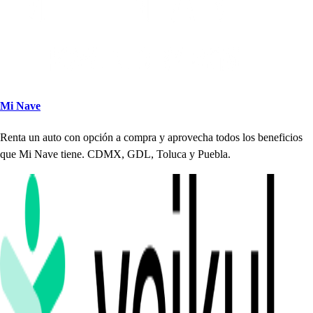
Mi Nave
Ren
t
a un au
t
o con o
p
ción a com
p
ra y a
p
rovec
h
a
t
odo
s
lo
s
beneficio
s
que Mi Nave
t
iene. CDMX, GDL, Toluca y Puebla.