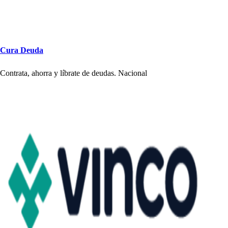
Cura Deuda
Con
t
ra
t
a, a
h
orra y líbra
t
e de deuda
s
. Nacional