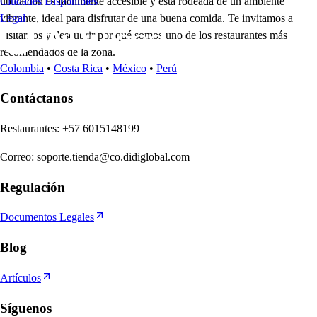
ubicación es fácilmente accesible y está rodeada de un ambiente
Ciudades Disponibles
vibrante, ideal para disfrutar de una buena comida. Te invitamos a
Legal
visitarnos y descubrir por qué somos uno de los restaurantes más
recomendados de la zona.
Colombia
•
Costa Rica
•
México
•
Perú
Contáctanos
Re
s
t
auran
t
e
s
:
+57 6015148199
Correo
:
soporte.tienda@co.didiglobal.com
Regulación
Documentos Legales
Blog
Artículos
Síguenos