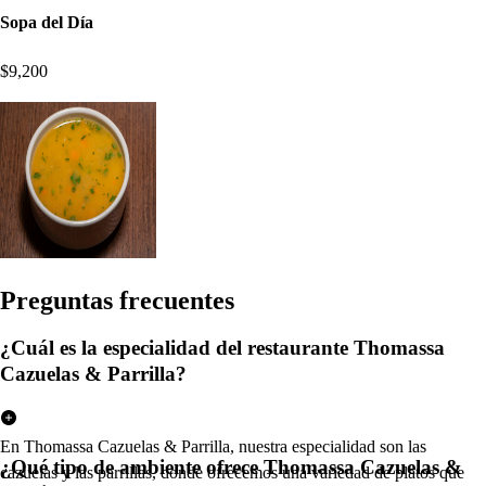
Sopa del Día
$9,200
Pregun
t
a
s
frecuen
t
e
s
¿Cuál es la especialidad del restaurante Thomassa
Cazuelas & Parrilla?
En Thomassa Cazuelas & Parrilla, nuestra especialidad son las
¿Qué tipo de ambiente ofrece Thomassa Cazuelas &
cazuelas y las parrillas, donde ofrecemos una variedad de platos que