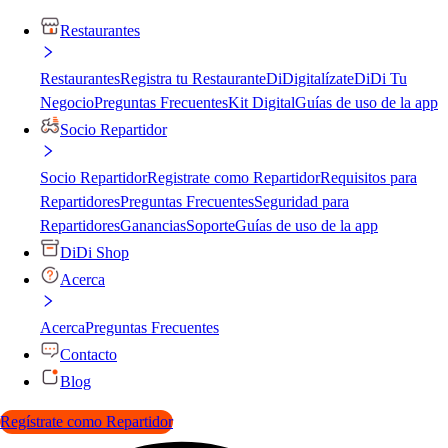
Restaurantes
Restaurantes
Registra tu Restaurante
DiDigitalízate
DiDi Tu
Negocio
Preguntas Frecuentes
Kit Digital
Guías de uso de la app
Socio Repartidor
Socio Repartidor
Registrate como Repartidor
Requisitos para
Repartidores
Preguntas Frecuentes
Seguridad para
Repartidores
Ganancias
Soporte
Guías de uso de la app
DiDi Shop
Acerca
Acerca
Preguntas Frecuentes
Contacto
Blog
Regístrate como Repartidor