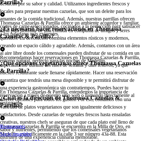
Parrilla?
destacan por su sabor y calidad. Utilizamos ingredientes frescos y
locales para preparar nuestras cazuelas, que son un deleite para los
amantes de la comida tradicional. Además, nuestras parrillas ofrecen
Thomassa Cazuelas & Parrilla ofrece un ambiente acogedor y familiar,
cortes de carne seleccionados, cocinados a la perfección para satisfacer
¿Es necesario hacer reservaciones en Thomassa
ideal para disfrutar de una comida en compañía de amigos y seres
a los paladares más exigentes.
Cazuelas & Parrilla?
queridos. La decoración combina elementos rústicos y modernos,
creando un espacio cálido y agradable. Además, contamos con un área
al aire libre donde los comensales pueden disfrutar de su comida en un
Recomendamos hacer reservaciones en Thomassa Cazuelas & Parrilla,
entorno natural, perfecto para las noches de Medellín.
¿Qué opciones vegetarianas ofrece Thomassa Cazuelas
especialmente durante los fines de semana y días festivos, ya que
& Parrilla?
nuestro restaurante suele llenarse rápidamente. Hacer una reservación
garantiza que tendrás una mesa disponible y te permitirá disfrutar de
una experiencia gastronómica sin contratiempos. Puedes hacer tu
En Thomassa Cazuelas & Parrilla, entendemos la importancia de
reservación a través de nuestro sitio web o llamando directamente al
¿Cuál es la dirección de Thomassa Cazuelas &
ofrecer opciones para todos los gustos. Por eso, contamos con una
restaurante.
Parrilla?
variedad de platos vegetarianos que son igualmente deliciosos y
satisfactorios. Desde cazuelas de vegetales frescos hasta ensaladas
creativas, nuestros chefs se aseguran de que cada plato esté lleno de
Thomassa Cazuelas & Parrilla se encuentra en la Milla de Oro, en
Restaurantes
sabor y nutrientes, permitiendo que los comensales vegetarianos
Medellín, específicamente en la calle 3 sur número 43a-88. Esta
Socio repartidor
disfruten de una experiencia culinaria memorable.