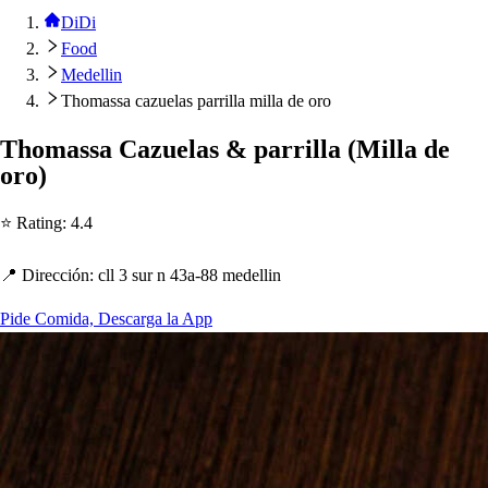
DiDi
Food
Medellin
Thomassa cazuelas parrilla milla de oro
T
h
oma
s
s
a Cazuela
s
&
p
arrilla
(
Milla de
oro
)
⭐ Ra
t
ing
:
4.4
📍 Dirección
:
cll 3
s
ur n 43a-88 medellin
Pide Comida, Descarga la App