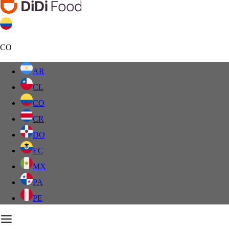
CO
AR
CL
CO
CR
DO
EC
MX
PA
PE