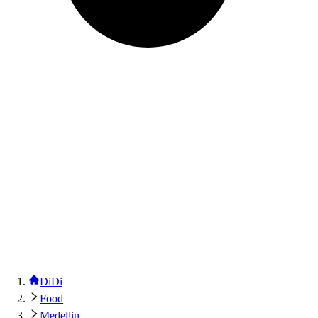
DiDi
Food
Medellin