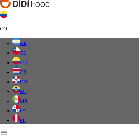
CO
AR
CL
CO
CR
DO
EC
MX
PA
PE