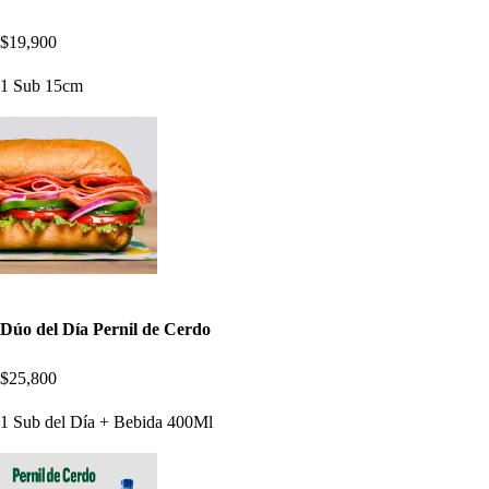
$19,900
1 Sub 15cm
Dúo del Día Pernil de Cerdo
$25,800
1 Sub del Día + Bebida 400Ml