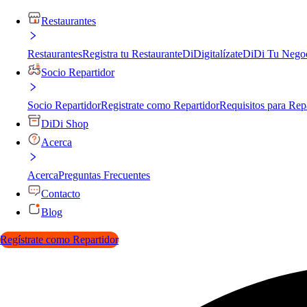
Restaurantes
Restaurantes
Registra tu Restaurante
DiDigitalízate
DiDi Tu Nego
Socio Repartidor
Socio Repartidor
Registrate como Repartidor
Requisitos para Rep
DiDi Shop
Acerca
Acerca
Preguntas Frecuentes
Contacto
Blog
Regístrate como Repartidor