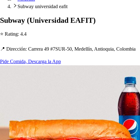
Subway universidad eafit
Subway
(
Univer
s
idad EAFIT
)
⭐ Ra
t
ing
:
4.4
📍 Dirección
:
Carrera 49 #7SUR-50, Medellín, An
t
ioquia, Colombia
Pide Comida, Descarga la App