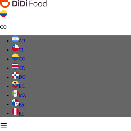
CO
AR
CL
CO
CR
DO
EC
MX
PA
PE