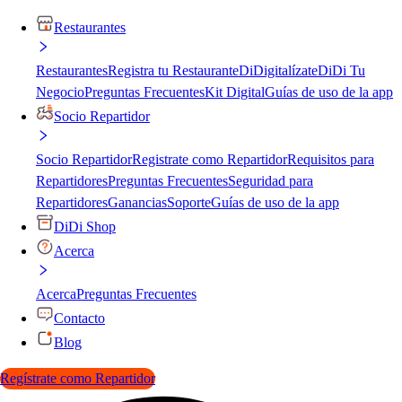
Restaurantes
Restaurantes
Registra tu Restaurante
DiDigitalízate
DiDi Tu
Negocio
Preguntas Frecuentes
Kit Digital
Guías de uso de la app
Socio Repartidor
Socio Repartidor
Registrate como Repartidor
Requisitos para
Repartidores
Preguntas Frecuentes
Seguridad para
Repartidores
Ganancias
Soporte
Guías de uso de la app
DiDi Shop
Acerca
Acerca
Preguntas Frecuentes
Contacto
Blog
Regístrate como Repartidor