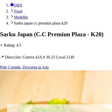
DiDi
Food
Medellin
Sarku japan cc premiun plaza k20
Sarku Ja
p
an
(
C.C Premiun Plaza - K20
)
⭐ Ra
t
ing
:
4.5
📍 Dirección
:
Carrera 43A # 30-25 Local 2149
Pide Comida, Descarga la App