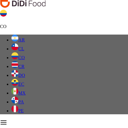
CO
AR
CL
CO
CR
DO
EC
MX
PA
PE