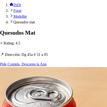
DiDi
Food
Medellin
Quesudos mat
Que
s
udo
s
Ma
t
⭐ Ra
t
ing
:
4.5
📍 Dirección
:
Dg 45a # 31 a 05
Pide Comida, Descarga la App