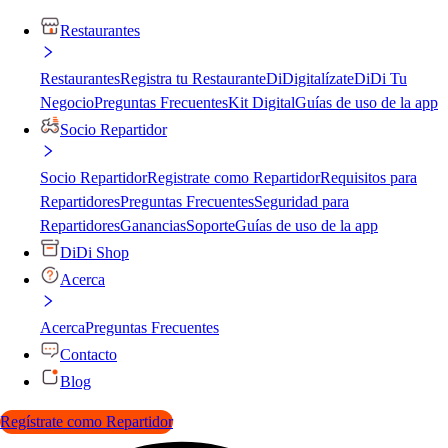
Restaurantes
Restaurantes
Registra tu Restaurante
DiDigitalízate
DiDi Tu
Negocio
Preguntas Frecuentes
Kit Digital
Guías de uso de la app
Socio Repartidor
Socio Repartidor
Registrate como Repartidor
Requisitos para
Repartidores
Preguntas Frecuentes
Seguridad para
Repartidores
Ganancias
Soporte
Guías de uso de la app
DiDi Shop
Acerca
Acerca
Preguntas Frecuentes
Contacto
Blog
Regístrate como Repartidor