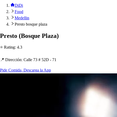
DiDi
Food
Medellin
Presto bosque plaza
Pre
s
t
o
(
Bo
s
que Plaza
)
⭐ Ra
t
ing
:
4.3
📍 Dirección
:
Calle 73 # 52D - 71
Pide Comida, Descarga la App