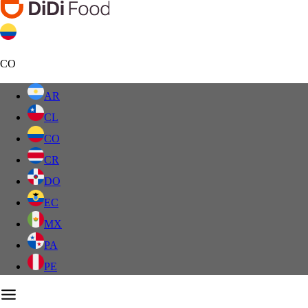
CO
AR
CL
CO
CR
DO
EC
MX
PA
PE