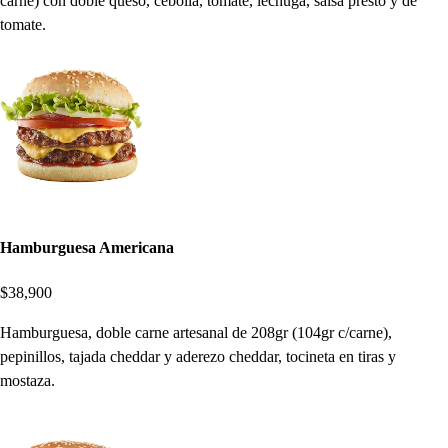
carne) con doble queso, cebolla, tomate, lechuga, salsa presto y de
tomate.
Hamburguesa Americana
$38,900
Hamburguesa, doble carne artesanal de 208gr (104gr c/carne),
pepinillos, tajada cheddar y aderezo cheddar, tocineta en tiras y
mostaza.