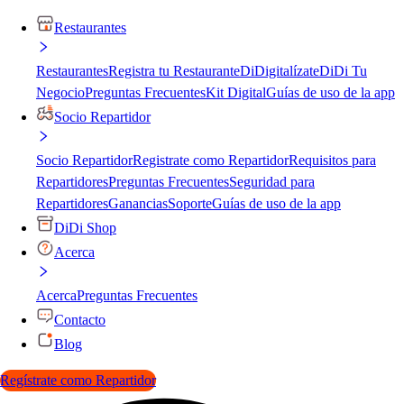
Restaurantes
Restaurantes
Registra tu Restaurante
DiDigitalízate
DiDi Tu
Negocio
Preguntas Frecuentes
Kit Digital
Guías de uso de la app
Socio Repartidor
Socio Repartidor
Registrate como Repartidor
Requisitos para
Repartidores
Preguntas Frecuentes
Seguridad para
Repartidores
Ganancias
Soporte
Guías de uso de la app
DiDi Shop
Acerca
Acerca
Preguntas Frecuentes
Contacto
Blog
Regístrate como Repartidor