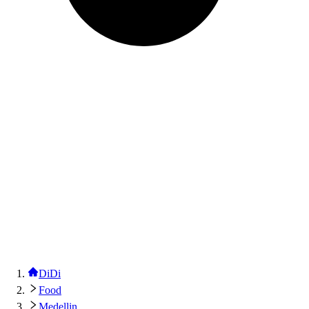
DiDi
Food
Medellin