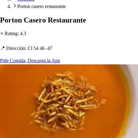
Porton casero restaurante
Por
t
on Ca
s
ero Re
s
t
auran
t
e
⭐ Ra
t
ing
:
4.3
📍 Dirección
:
Cl 54 46 -47
Pide Comida, Descarga la App