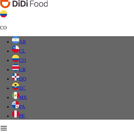
CO
AR
CL
CO
CR
DO
EC
MX
PA
PE