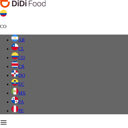
CO
AR
CL
CO
CR
DO
EC
MX
PA
PE