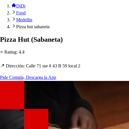
DiDi
Food
Medellin
Pizza hut sabaneta
Pizza Hu
t
(
Sabane
t
a
)
⭐ Ra
t
ing
:
4.4
📍 Dirección
:
Calle 71
s
ur # 43 B 59 local 2
Pide Comida, Descarga la App