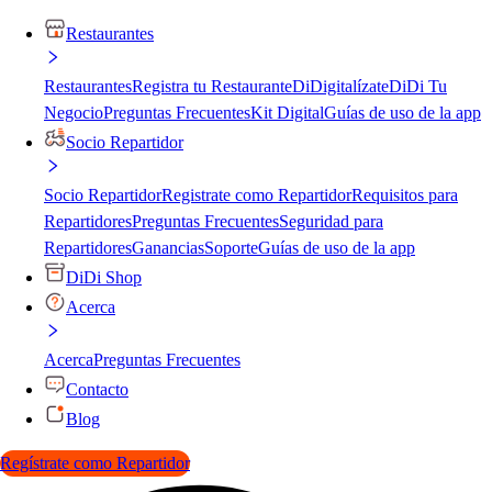
Restaurantes
Restaurantes
Registra tu Restaurante
DiDigitalízate
DiDi Tu
Negocio
Preguntas Frecuentes
Kit Digital
Guías de uso de la app
Socio Repartidor
Socio Repartidor
Registrate como Repartidor
Requisitos para
Repartidores
Preguntas Frecuentes
Seguridad para
Repartidores
Ganancias
Soporte
Guías de uso de la app
DiDi Shop
Acerca
Acerca
Preguntas Frecuentes
Contacto
Blog
Regístrate como Repartidor