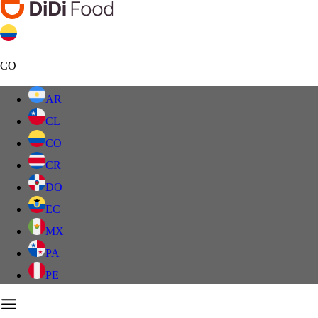
CO
AR
CL
CO
CR
DO
EC
MX
PA
PE