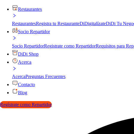
Restaurantes
Restaurantes
Registra tu Restaurante
DiDigitalízate
DiDi Tu Nego
Socio Repartidor
Socio Repartidor
Registrate como Repartidor
Requisitos para Rep
DiDi Shop
Acerca
Acerca
Preguntas Frecuentes
Contacto
Blog
Regístrate como Repartidor