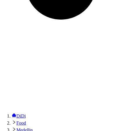
DiDi
Food
Medellin