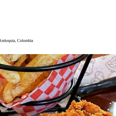
 An
t
ioquia, Colombia