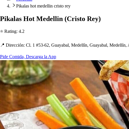
Pikalas hot medellin cristo rey
Pikala
s
Ho
t
Medellin
(
Cri
s
t
o Rey
)
⭐ Ra
t
ing
:
4.2
📍 Dirección
:
Cl. 1 #53-62, Guayabal, Medellín, Guayabal, Medellín,
Pide Comida, Descarga la App