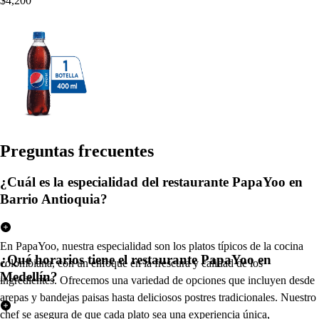
$4,200
Pregun
t
a
s
frecuen
t
e
s
¿Cuál es la especialidad del restaurante PapaYoo en
Barrio Antioquia?
En PapaYoo, nuestra especialidad son los platos típicos de la cocina
¿Qué horarios tiene el restaurante PapaYoo en
colombiana, con un enfoque en la frescura y calidad de los
Medellín?
ingredientes. Ofrecemos una variedad de opciones que incluyen desde
arepas y bandejas paisas hasta deliciosos postres tradicionales. Nuestro
chef se asegura de que cada plato sea una experiencia única,