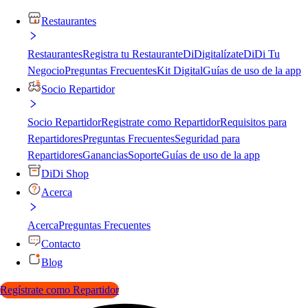
Restaurantes
Restaurantes
Registra tu Restaurante
DiDigitalízate
DiDi Tu
Negocio
Preguntas Frecuentes
Kit Digital
Guías de uso de la app
Socio Repartidor
Socio Repartidor
Registrate como Repartidor
Requisitos para
Repartidores
Preguntas Frecuentes
Seguridad para
Repartidores
Ganancias
Soporte
Guías de uso de la app
DiDi Shop
Acerca
Acerca
Preguntas Frecuentes
Contacto
Blog
Regístrate como Repartidor