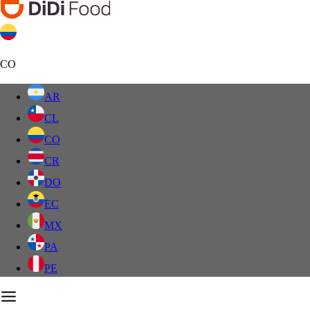
CO
AR
CL
CO
CR
DO
EC
MX
PA
PE