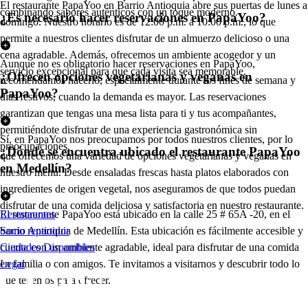
El restaurante PapaYoo en Barrio Antioquia abre sus puertas de lunes a
combinando sabores auténticos con un toque moderno.
¿Es necesario hacer reservaciones en PapaYoo?
domingo. Nuestro horario es de 12:00 p.m. a 10:00 p.m., lo que
permite a nuestros clientes disfrutar de un almuerzo delicioso o una
cena agradable. Además, ofrecemos un ambiente acogedor y un
Aunque no es obligatorio hacer reservaciones en PapaYoo,
servicio excepcional para que cada visita sea memorable.
¿Ofrecen opciones vegetarianas y veganas en
recomendamos hacerlo, especialmente durante los fines de semana y
PapaYoo?
días festivos, cuando la demanda es mayor. Las reservaciones
garantizan que tengas una mesa lista para ti y tus acompañantes,
permitiéndote disfrutar de una experiencia gastronómica sin
Sí, en PapaYoo nos preocupamos por todos nuestros clientes, por lo
preocupaciones.
¿Dónde se encuentra ubicado el restaurante PapaYoo
que ofrecemos una variedad de opciones vegetarianas y veganas en
en Medellín?
nuestro menú. Desde ensaladas frescas hasta platos elaborados con
ingredientes de origen vegetal, nos aseguramos de que todos puedan
disfrutar de una comida deliciosa y satisfactoria en nuestro restaurante.
El restaurante PapaYoo está ubicado en la calle 25 # 65A -20, en el
Restaurantes
barrio Antioquia de Medellín. Esta ubicación es fácilmente accesible y
Socio repartidor
cuenta con un ambiente agradable, ideal para disfrutar de una comida
Ciudades Disponibles
en familia o con amigos. Te invitamos a visitarnos y descubrir todo lo
Legal
que tenemos para ofrecer.