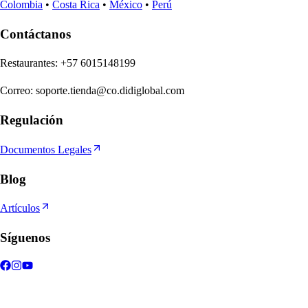
Colombia
•
Costa Rica
•
México
•
Perú
Contáctanos
Re
s
t
auran
t
e
s
:
+57 6015148199
Correo
:
soporte.tienda@co.didiglobal.com
Regulación
Documentos Legales
Blog
Artículos
Síguenos