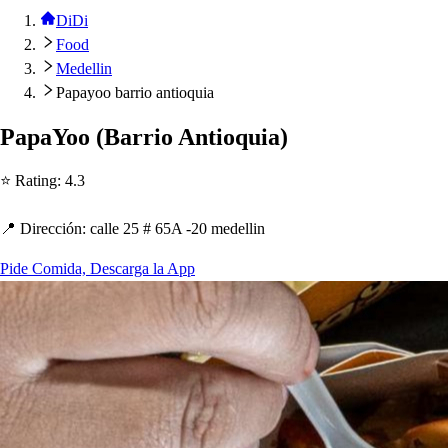
DiDi
Food
Medellin
Papayoo barrio antioquia
Pa
p
aYoo
(
Barrio An
t
ioquia
)
⭐ Ra
t
ing
:
4.3
📍 Dirección
:
calle 25 # 65A -20 medellin
Pide Comida, Descarga la App