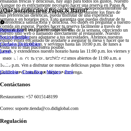
ensaladas frescas y deliciosas, hay algo para todos los gustos. Nuestro
Aunque no es estrictamente necesario hacer una reserva en Papas &
objetivo es asegurarnos de que cada visitante, independientemente de
¿Qué horarios tiene Papas & Barril?
Barril, recomendamos hacerlo, especialmente durante los fines de
sus preferencias dietéticas, pueda disfrutar de una experiencia
semana y en horarios pico. Esto garantiza que puedas disfrutar de tu
gastronómica satisfactoria y deliciosa. No dudes en preguntar a nuestro
comida sin esperar. Puedes hacer tu reserva fácilmente a través de
personal sobre las opciones disponibles.
Papas & Barril está abierto todos los días de la semana, ofreciendo un
Restaurantes
nuestro sitio web o llamando directamente al restaurante. Nuestro
horario flexible para adaptarse a tus necesidades. Abrimos nuestras
Socio repartidor
equipo estará encantado de ayudarte a asegurar tu mesa y hacer que tu
puertas a las 11:00 a.m. y servimos hasta las 10:00 p.m. de lunes a
Ciudades Disponibles
visita sea lo más placentera posible.
jueves, y extendemos nuestro horario hasta las 11:00 p.m. los viernes y
Legal
sábados. Los domingos, también estamos abiertos de 11:00 a.m. a
10:00 p.m. Ven a disfrutar de nuestras deliciosas papas fritas y otros
Colombia
•
Costa Rica
•
México
•
Perú
platillos en el horario que mejor te convenga.
Contáctanos
Re
s
t
auran
t
e
s
:
+57 6015148199
Correo
:
soporte.tienda@co.didiglobal.com
Regulación