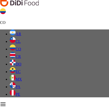
CO
AR
CL
CO
CR
DO
EC
MX
PA
PE