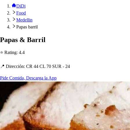
DiDi
Food
Medellin
Papas barril
Pa
p
a
s
& Barril
⭐ Ra
t
ing
:
4.4
📍 Dirección
:
CR 44 CL 70 SUR - 24
Pide Comida, Descarga la App