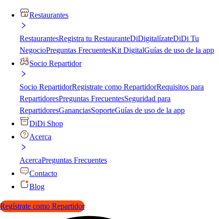
Restaurantes
Restaurantes
Registra tu Restaurante
DiDigitalízate
DiDi Tu
Negocio
Preguntas Frecuentes
Kit Digital
Guías de uso de la app
Socio Repartidor
Socio Repartidor
Registrate como Repartidor
Requisitos para
Repartidores
Preguntas Frecuentes
Seguridad para
Repartidores
Ganancias
Soporte
Guías de uso de la app
DiDi Shop
Acerca
Acerca
Preguntas Frecuentes
Contacto
Blog
Regístrate como Repartidor