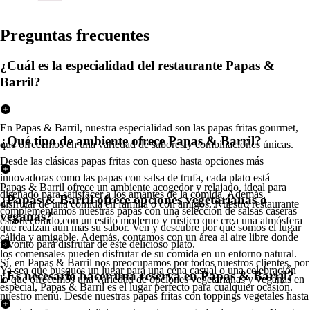
Pregun
t
a
s
frecuen
t
e
s
¿Cuál es la especialidad del restaurante Papas &
Barril?
En Papas & Barril, nuestra especialidad son las papas fritas gourmet,
¿Qué tipo de ambiente ofrece Papas & Barril?
que ofrecemos en una variedad de sabores y combinaciones únicas.
Desde las clásicas papas fritas con queso hasta opciones más
innovadoras como las papas con salsa de trufa, cada plato está
Papas & Barril ofrece un ambiente acogedor y relajado, ideal para
diseñado para satisfacer a los amantes de la comida. Además,
¿Papas & Barril ofrece opciones vegetarianas o
disfrutar de una comida en familia o con amigos. Nuestro restaurante
complementamos nuestras papas con una selección de salsas caseras
veganas?
está decorado con un estilo moderno y rústico que crea una atmósfera
que realzan aún más su sabor. Ven y descubre por qué somos el lugar
cálida y amigable. Además, contamos con un área al aire libre donde
favorito para disfrutar de este delicioso plato.
los comensales pueden disfrutar de su comida en un entorno natural.
Sí, en Papas & Barril nos preocupamos por todos nuestros clientes, por
Ya sea que busques un lugar para una cena casual o una celebración
¿Es necesario hacer una reserva en Papas & Barril?
lo que ofrecemos una variedad de opciones vegetarianas y veganas en
especial, Papas & Barril es el lugar perfecto para cualquier ocasión.
nuestro menú. Desde nuestras papas fritas con toppings vegetales hasta