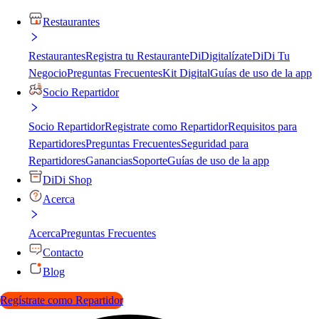
Restaurantes
Restaurantes
Registra tu Restaurante
DiDigitalízate
DiDi Tu
Negocio
Preguntas Frecuentes
Kit Digital
Guías de uso de la app
Socio Repartidor
Socio Repartidor
Registrate como Repartidor
Requisitos para
Repartidores
Preguntas Frecuentes
Seguridad para
Repartidores
Ganancias
Soporte
Guías de uso de la app
DiDi Shop
Acerca
Acerca
Preguntas Frecuentes
Contacto
Blog
Regístrate como Repartidor