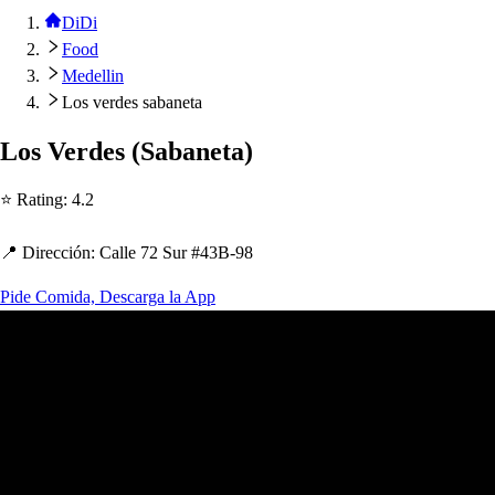
DiDi
Food
Medellin
Los verdes sabaneta
Lo
s
Verde
s
(
Sabane
t
a
)
⭐ Ra
t
ing
:
4.2
📍 Dirección
:
Calle 72 Sur #43B-98
Pide Comida, Descarga la App