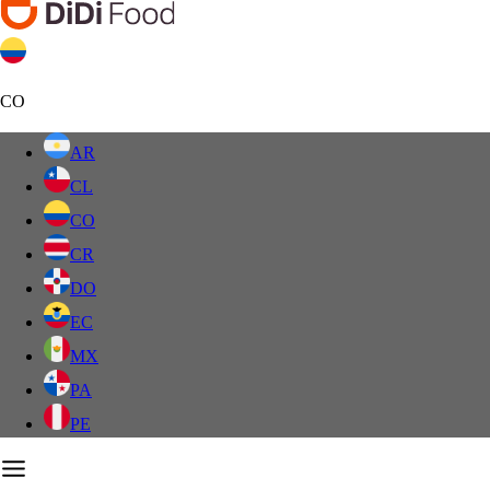
CO
AR
CL
CO
CR
DO
EC
MX
PA
PE