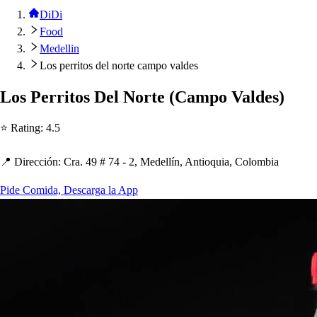
DiDi
Food
Medellin
Los perritos del norte campo valdes
Lo
s
Perri
t
o
s
Del Nor
t
e
(
Cam
p
o Valde
s
)
⭐ Ra
t
ing
:
4.5
📍 Dirección
:
Cra. 49 # 74 - 2, Medellín, An
t
ioquia, Colombia
Pide Comida, Descarga la App