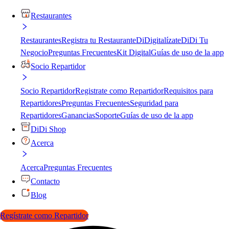
Restaurantes
Restaurantes
Registra tu Restaurante
DiDigitalízate
DiDi Tu
Negocio
Preguntas Frecuentes
Kit Digital
Guías de uso de la app
Socio Repartidor
Socio Repartidor
Registrate como Repartidor
Requisitos para
Repartidores
Preguntas Frecuentes
Seguridad para
Repartidores
Ganancias
Soporte
Guías de uso de la app
DiDi Shop
Acerca
Acerca
Preguntas Frecuentes
Contacto
Blog
Regístrate como Repartidor