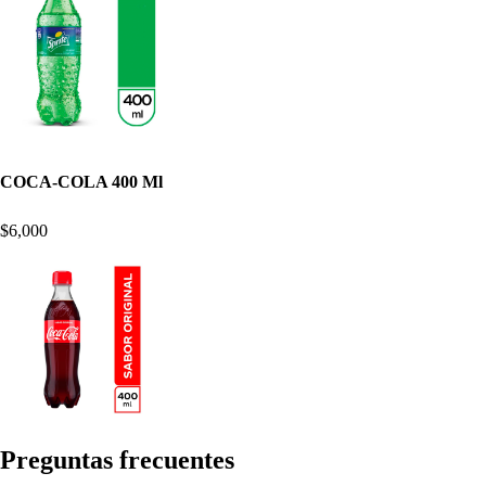
COCA-COLA 400 Ml
$6,000
Pregun
t
a
s
frecuen
t
e
s