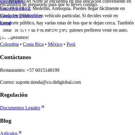
Los Perritos Del Norte se encuentra en una ubicación conveniente en
Restaurantes
encantados de prepararlo para que lo lleves contigo.
Cra. 49 # 74 - 2, Medellín, Antioquia. Puedes llegar fácilmente en
Socio repartidor
transporte público o en vehículo particular. Si decides venir en
Ciudades Disponibles
transporte público, hay varias rutas de bus que te dejan cerca. También
Legal
contamos con estacionamiento para quienes prefieren venir en auto.
¡Te esperamos!
Colombia
•
Costa Rica
•
México
•
Perú
Contáctanos
Re
s
t
auran
t
e
s
:
+57 6015148199
Correo
:
soporte.tienda@co.didiglobal.com
Regulación
Documentos Legales
Blog
Artículos