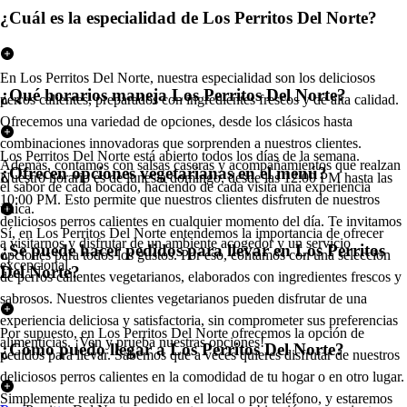
¿Cuál es la especialidad de Los Perritos Del Norte?
En Los Perritos Del Norte, nuestra especialidad son los deliciosos
¿Qué horarios maneja Los Perritos Del Norte?
perros calientes, preparados con ingredientes frescos y de alta calidad.
Ofrecemos una variedad de opciones, desde los clásicos hasta
combinaciones innovadoras que sorprenden a nuestros clientes.
Los Perritos Del Norte está abierto todos los días de la semana.
Además, contamos con salsas caseras y acompañamientos que realzan
¿Ofrecen opciones vegetarianas en el menú?
Nuestro horario es de lunes a domingo, desde las 12:00 PM hasta las
el sabor de cada bocado, haciendo de cada visita una experiencia
10:00 PM. Esto permite que nuestros clientes disfruten de nuestros
única.
deliciosos perros calientes en cualquier momento del día. Te invitamos
Sí, en Los Perritos Del Norte entendemos la importancia de ofrecer
a visitarnos y disfrutar de un ambiente acogedor y un servicio
¿Se puede hacer pedidos para llevar en Los Perritos
opciones para todos los gustos. Por eso, contamos con una selección
excepcional.
Del Norte?
de perros calientes vegetarianos, elaborados con ingredientes frescos y
sabrosos. Nuestros clientes vegetarianos pueden disfrutar de una
experiencia deliciosa y satisfactoria, sin comprometer sus preferencias
Por supuesto, en Los Perritos Del Norte ofrecemos la opción de
alimenticias. ¡Ven y prueba nuestras opciones!
¿Cómo puedo llegar a Los Perritos Del Norte?
pedidos para llevar. Sabemos que a veces quieres disfrutar de nuestros
deliciosos perros calientes en la comodidad de tu hogar o en otro lugar.
Simplemente realiza tu pedido en el local o por teléfono, y estaremos