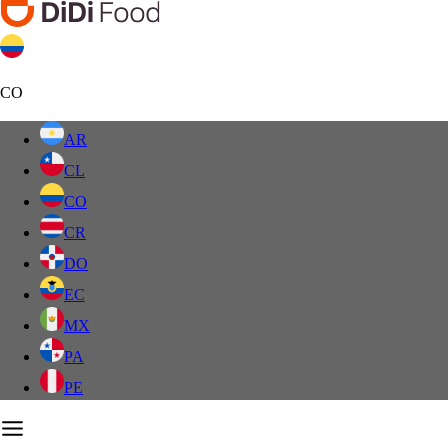
CO
AR
CL
CO
CR
DO
EC
MX
PA
PE