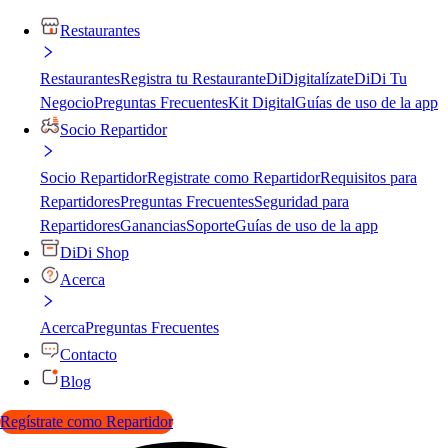
Restaurantes
Restaurantes
Registra tu Restaurante
DiDigitalízate
DiDi Tu
Negocio
Preguntas Frecuentes
Kit Digital
Guías de uso de la app
Socio Repartidor
Socio Repartidor
Registrate como Repartidor
Requisitos para
Repartidores
Preguntas Frecuentes
Seguridad para
Repartidores
Ganancias
Soporte
Guías de uso de la app
DiDi Shop
Acerca
Acerca
Preguntas Frecuentes
Contacto
Blog
Regístrate como Repartidor