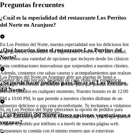
Pregun
t
a
s
frecuen
t
e
s
¿Cuál es la especialidad del restaurante Los Perritos
del Norte en Aranjuez?
En Los Perritos del Norte, nuestra especialidad son los deliciosos hot
¿Qué horarios tiene el restaurante Los Perritos del
dogs gourmet, elaborados con ingredientes frescos y de alta calidad.
Norte?
Ofrecemos una variedad de opciones que incluyen desde los clásicos
hasta combinaciones innovadoras que sorprenden a nuestros clientes.
Además, contamos con salsas caseras y acompañamientos que realzan
Los Perritos del Norte en Aranjuez abre sus puertas de lunes a
el sabor de cada bocado, haciendo de cada visita una experiencia
¿Se puede hacer pedidos para llevar en Los Perritos
domingo, ofreciendo un horario flexible para que puedas disfrutar de
única.
del Norte?
nuestros platillos en cualquier momento. Nuestro horario es de 12:00
PM a 10:00 PM, lo que permite a nuestros clientes disfrutar de un
almuerzo delicioso o una cena reconfortante. Te invitamos a visitarnos
Sí, en Los Perritos del Norte ofrecemos la opción de pedidos para
y probar nuestras especialidades.
¿Los Perritos del Norte ofrece opciones vegetarianas o
llevar. Sabemos que a veces la comodidad es clave, por lo que puedes
veganas?
realizar tu pedido por teléfono o a través de nuestra página web.
Preparamos tu comida con el mismo esmero que si estuvieras