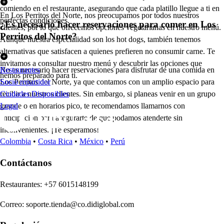
comiendo en el restaurante, asegurando que cada platillo llegue a ti en
En Los Perritos del Norte, nos preocupamos por todos nuestros
perfectas condiciones.
¿Es necesario hacer reservaciones para comer en Los
clientes, por lo que ofrecemos opciones vegetarianas en nuestro menú.
Perritos del Norte?
Aunque nuestra especialidad son los hot dogs, también tenemos
alternativas que satisfacen a quienes prefieren no consumir carne. Te
invitamos a consultar nuestro menú y descubrir las opciones que
No es necesario hacer reservaciones para disfrutar de una comida en
Restaurantes
hemos preparado para ti.
Los Perritos del Norte, ya que contamos con un amplio espacio para
Socio repartidor
recibir a nuestros clientes. Sin embargo, si planeas venir en un grupo
Ciudades Disponibles
grande o en horarios pico, te recomendamos llamarnos con
Legal
anticipación para asegurarte de que podamos atenderte sin
inconvenientes. ¡Te esperamos!
Colombia
•
Costa Rica
•
México
•
Perú
Contáctanos
Re
s
t
auran
t
e
s
:
+57 6015148199
Correo
:
soporte.tienda@co.didiglobal.com