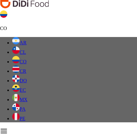
CO
AR
CL
CO
CR
DO
EC
MX
PA
PE