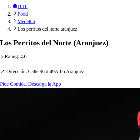
DiDi
Food
Medellin
Los perritos del norte aranjuez
Lo
s
Perri
t
o
s
del Nor
t
e
(
Aranjuez
)
⭐ Ra
t
ing
:
4.6
📍 Dirección
:
Calle 96 # 49A-05 Aranjuez
Pide Comida, Descarga la App