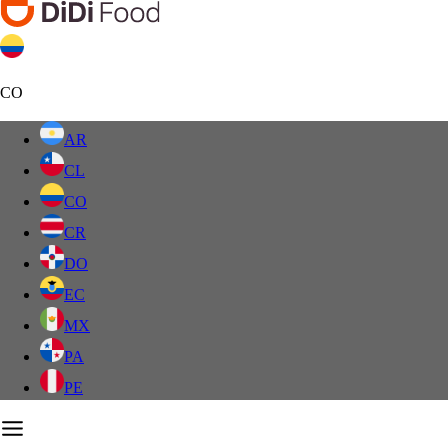
CO
AR
CL
CO
CR
DO
EC
MX
PA
PE