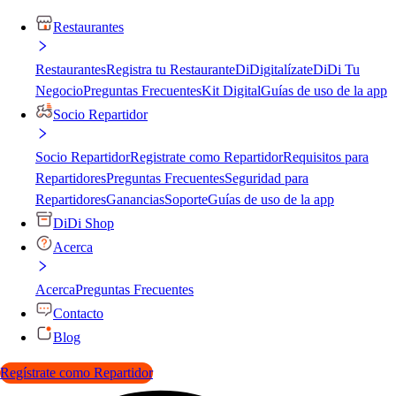
Restaurantes
Restaurantes
Registra tu Restaurante
DiDigitalízate
DiDi Tu
Negocio
Preguntas Frecuentes
Kit Digital
Guías de uso de la app
Socio Repartidor
Socio Repartidor
Registrate como Repartidor
Requisitos para
Repartidores
Preguntas Frecuentes
Seguridad para
Repartidores
Ganancias
Soporte
Guías de uso de la app
DiDi Shop
Acerca
Acerca
Preguntas Frecuentes
Contacto
Blog
Regístrate como Repartidor