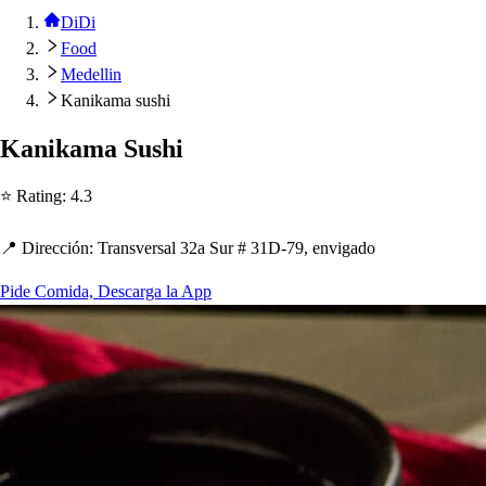
DiDi
Food
Medellin
Kanikama sushi
Kanikama Su
s
h
i
⭐ Ra
t
ing
:
4.3
📍 Dirección
:
Tran
s
ver
s
al 32a Sur # 31D-79, envigado
Pide Comida, Descarga la App