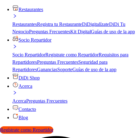
Restaurantes
Restaurantes
Registra tu Restaurante
DiDigitalízate
DiDi Tu
Negocio
Preguntas Frecuentes
Kit Digital
Guías de uso de la app
Socio Repartidor
Socio Repartidor
Registrate como Repartidor
Requisitos para
Repartidores
Preguntas Frecuentes
Seguridad para
Repartidores
Ganancias
Soporte
Guías de uso de la app
DiDi Shop
Acerca
Acerca
Preguntas Frecuentes
Contacto
Blog
Regístrate como Repartidor