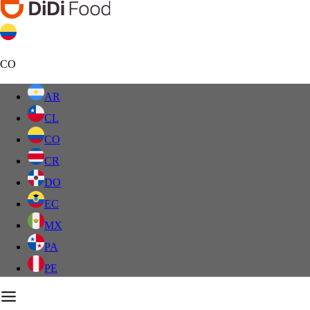
CO
AR
CL
CO
CR
DO
EC
MX
PA
PE