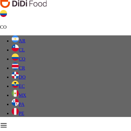
CO
AR
CL
CO
CR
DO
EC
MX
PA
PE