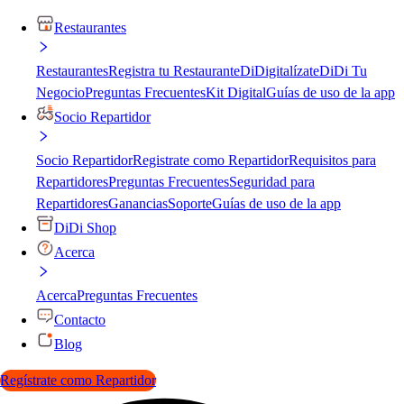
Restaurantes
Restaurantes
Registra tu Restaurante
DiDigitalízate
DiDi Tu
Negocio
Preguntas Frecuentes
Kit Digital
Guías de uso de la app
Socio Repartidor
Socio Repartidor
Registrate como Repartidor
Requisitos para
Repartidores
Preguntas Frecuentes
Seguridad para
Repartidores
Ganancias
Soporte
Guías de uso de la app
DiDi Shop
Acerca
Acerca
Preguntas Frecuentes
Contacto
Blog
Regístrate como Repartidor