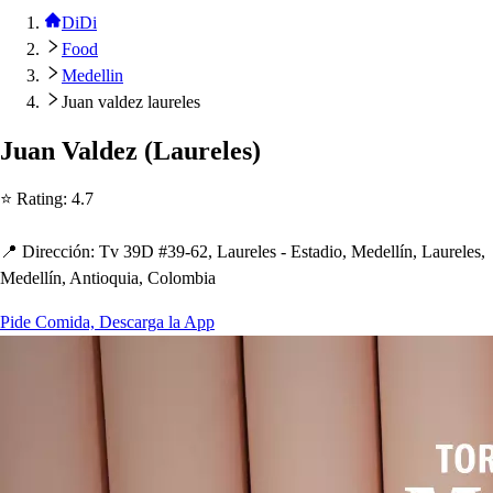
DiDi
Food
Medellin
Juan valdez laureles
Juan Valdez
(
Laurele
s
)
⭐ Ra
t
ing
:
4.7
📍 Dirección
:
Tv 39D #39-62, Laurele
s
- E
s
t
adio, Medellín, Laurele
s
,
Medellín, An
t
ioquia, Colombia
Pide Comida, Descarga la App