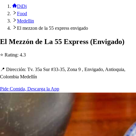
DiDi
Food
Medellin
El mezzon de la 55 express envigado
El Mezzón de La 55 Ex
p
re
s
s
(
Envigado
)
⭐ Ra
t
ing
:
4.3
📍 Dirección
:
Tv. 35a Sur #33-35, Zona 9 , Envigado, An
t
ioquia,
Colombia Medellín
Pide Comida, Descarga la App