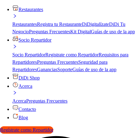
Restaurantes
Restaurantes
Registra tu Restaurante
DiDigitalízate
DiDi Tu
Negocio
Preguntas Frecuentes
Kit Digital
Guías de uso de la app
Socio Repartidor
Socio Repartidor
Registrate como Repartidor
Requisitos para
Repartidores
Preguntas Frecuentes
Seguridad para
Repartidores
Ganancias
Soporte
Guías de uso de la app
DiDi Shop
Acerca
Acerca
Preguntas Frecuentes
Contacto
Blog
Regístrate como Repartidor