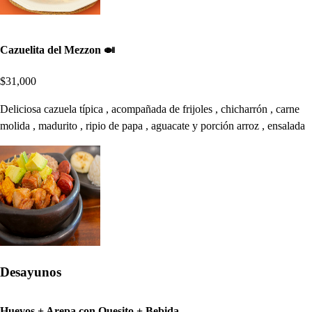
Cazuelita del Mezzon 🍛
$31,000
Deliciosa cazuela típica , acompañada de frijoles , chicharrón , carne
molida , madurito , ripio de papa , aguacate y porción arroz , ensalada
Desayunos
Huevos + Arepa con Quesito + Bebida