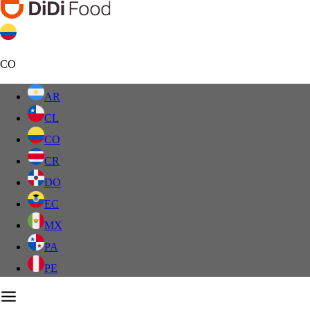
CO
AR
CL
CO
CR
DO
EC
MX
PA
PE