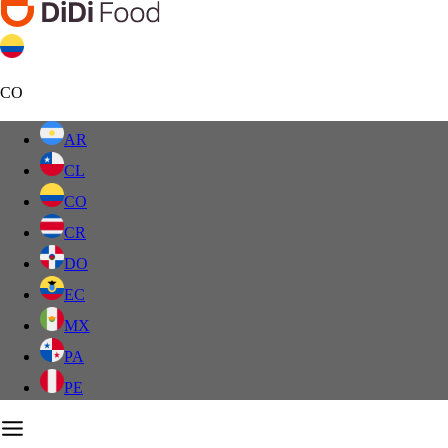
CO
AR
CL
CO
CR
DO
EC
MX
PA
PE