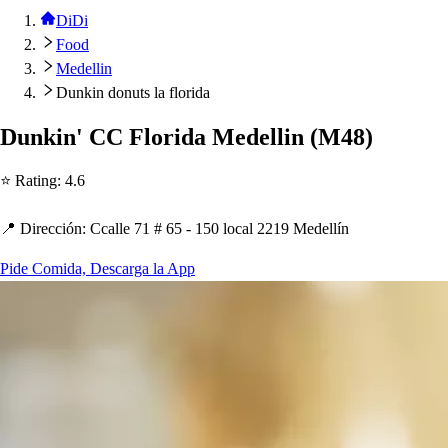
DiDi
Food
Medellin
Dunkin donuts la florida
Dunkin' CC Florida Medellin
(
M48
)
⭐ Ra
t
ing
:
4.6
📍 Dirección
:
Ccalle 71 # 65 - 150 local 2219 Medellín
Pide Comida, Descarga la App