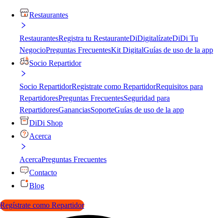
Restaurantes
Restaurantes
Registra tu Restaurante
DiDigitalízate
DiDi Tu
Negocio
Preguntas Frecuentes
Kit Digital
Guías de uso de la app
Socio Repartidor
Socio Repartidor
Registrate como Repartidor
Requisitos para
Repartidores
Preguntas Frecuentes
Seguridad para
Repartidores
Ganancias
Soporte
Guías de uso de la app
DiDi Shop
Acerca
Acerca
Preguntas Frecuentes
Contacto
Blog
Regístrate como Repartidor