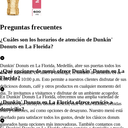
Pregun
t
a
s
frecuen
t
e
s
¿Cuáles son los horarios de atención de Dunkin'
Donuts en La Florida?
Dunkin' Donuts en La Florida, Medellín, abre sus puertas todos los
¿Qué opciones de menú ofrece Dunkin' Donuts en La
días de la semana. De lunes a domingo, el horario de atención es de
Florida?
6:00 a.m. a 10:00 p.m. Esto permite a nuestros clientes disfrutar de sus
deliciosos donuts, café y otros productos en cualquier momento del
día. Te invitamos a visitarnos y disfrutar de un ambiente acogedor.
En Dunkin' Donuts La Florida, ofrecemos una amplia variedad de
¿Dunkin' Donuts en La Florida ofrece servicio a
productos que incluyen donuts frescos, café de alta calidad, bebidas
domicilio?
frías y calientes, así como opciones de desayuno. Nuestro menú está
diseñado para satisfacer todos los gustos, desde los clásicos donuts
glaseados hasta opciones más innovadoras. También contamos con