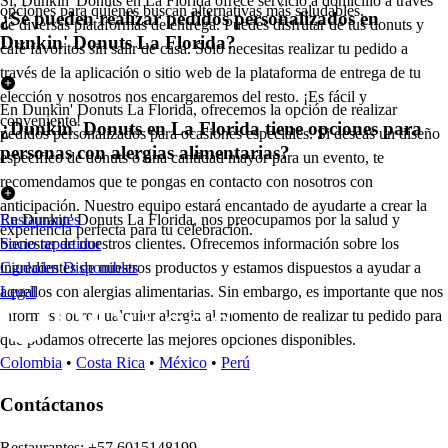
Sí, Dunkin' Donuts en La Florida ofrece servicio a domicilio a través
opciones para quienes buscan alternativas más saludables.
¿Se pueden realizar pedidos personalizados en
de diversas plataformas de entrega. Puedes disfrutar de tus donuts y
Dunkin' Donuts La Florida?
café favoritos sin salir de casa. Solo necesitas realizar tu pedido a
través de la aplicación o sitio web de la plataforma de entrega de tu
elección y nosotros nos encargaremos del resto. ¡Es fácil y
En Dunkin' Donuts La Florida, ofrecemos la opción de realizar
conveniente!
¿Dunkin' Donuts en La Florida tiene opciones para
pedidos personalizados para ocasiones especiales. Si deseas un diseño
personas con alergias alimentarias?
específico de donuts o una cantidad mayor para un evento, te
recomendamos que te pongas en contacto con nosotros con
anticipación. Nuestro equipo estará encantado de ayudarte a crear la
En Dunkin' Donuts La Florida, nos preocupamos por la salud y
Restaurantes
experiencia perfecta para tu celebración.
bienestar de nuestros clientes. Ofrecemos información sobre los
Socio repartidor
ingredientes de nuestros productos y estamos dispuestos a ayudar a
Ciudades Disponibles
aquellos con alergias alimentarias. Sin embargo, es importante que nos
Legal
informes sobre cualquier alergia al momento de realizar tu pedido para
que podamos ofrecerte las mejores opciones disponibles.
Colombia
•
Costa Rica
•
México
•
Perú
Contáctanos
Re
s
t
auran
t
e
s
:
+57 6015148199