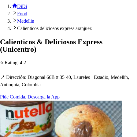
DiDi
Food
Medellin
Calienticos deliciosos express aranjuez
Calien
t
ico
s
& Delicio
s
o
s
Ex
p
re
s
s
(
Unicen
t
ro
)
⭐ Ra
t
ing
:
4.2
📍 Dirección
:
Diagonal 66B # 35-40, Laurele
s
- E
s
t
adio, Medellín,
An
t
ioquia, Colombia
Pide Comida, Descarga la App