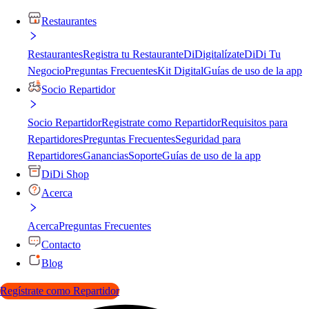
Restaurantes
Restaurantes
Registra tu Restaurante
DiDigitalízate
DiDi Tu
Negocio
Preguntas Frecuentes
Kit Digital
Guías de uso de la app
Socio Repartidor
Socio Repartidor
Registrate como Repartidor
Requisitos para
Repartidores
Preguntas Frecuentes
Seguridad para
Repartidores
Ganancias
Soporte
Guías de uso de la app
DiDi Shop
Acerca
Acerca
Preguntas Frecuentes
Contacto
Blog
Regístrate como Repartidor