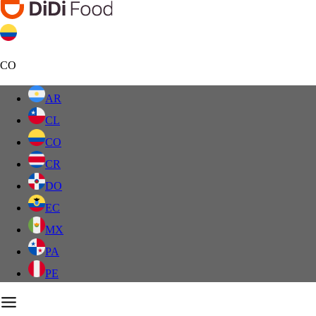
CO
AR
CL
CO
CR
DO
EC
MX
PA
PE