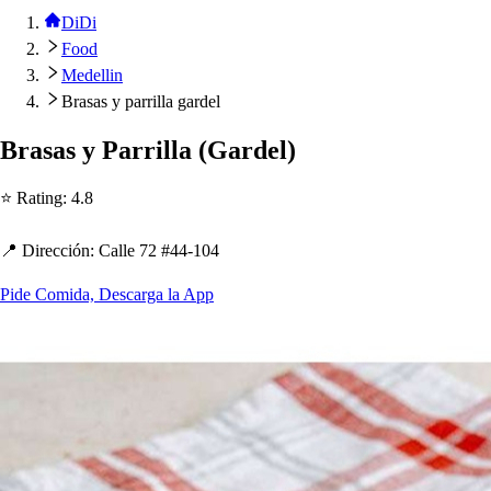
DiDi
Food
Medellin
Brasas y parrilla gardel
Bra
s
a
s
y Parrilla
(
Gardel
)
⭐ Ra
t
ing
:
4.8
📍 Dirección
:
Calle 72 #44-104
Pide Comida, Descarga la App