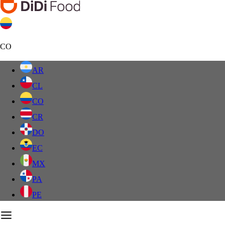
CO
AR
CL
CO
CR
DO
EC
MX
PA
PE