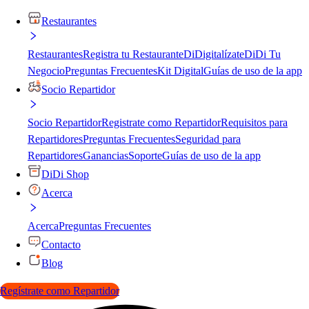
Restaurantes
Restaurantes
Registra tu Restaurante
DiDigitalízate
DiDi Tu
Negocio
Preguntas Frecuentes
Kit Digital
Guías de uso de la app
Socio Repartidor
Socio Repartidor
Registrate como Repartidor
Requisitos para
Repartidores
Preguntas Frecuentes
Seguridad para
Repartidores
Ganancias
Soporte
Guías de uso de la app
DiDi Shop
Acerca
Acerca
Preguntas Frecuentes
Contacto
Blog
Regístrate como Repartidor