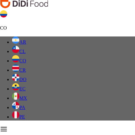
CO
AR
CL
CO
CR
DO
EC
MX
PA
PE