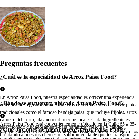
Pregun
t
a
s
frecuen
t
e
s
¿Cuál es la especialidad de Arroz Paisa Food?
En Arroz Paisa Food, nuestra especialidad es ofrecer una experiencia
¿Dónde se encuentra ubicado Arroz Paisa Food?
auténtica de la gastronomía paisa. Nos enorgullecemos de servir platos
tradicionales como el famoso bandeja paisa, que incluye frijoles, arroz,
carne, chicharrón, plátano maduro y aguacate. Cada ingrediente es
Arroz Paisa Food está convenientemente ubicado en la Calle 65 # 35-
seleccionado cuidadosamente para garantizar frescura y calidad,
¿Qué opciones de menú ofrece Arroz Paisa Food?
02, Villa Hermosa, Medellín, Antioquia. Esta ubicación estratégica nos
brindando a nuestros clientes un sabor inigualable que los transporta a
permite ser accesibles para todos nuestros clientes, ya sea que vengan