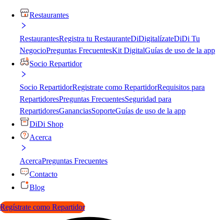
Restaurantes
Restaurantes
Registra tu Restaurante
DiDigitalízate
DiDi Tu
Negocio
Preguntas Frecuentes
Kit Digital
Guías de uso de la app
Socio Repartidor
Socio Repartidor
Registrate como Repartidor
Requisitos para
Repartidores
Preguntas Frecuentes
Seguridad para
Repartidores
Ganancias
Soporte
Guías de uso de la app
DiDi Shop
Acerca
Acerca
Preguntas Frecuentes
Contacto
Blog
Regístrate como Repartidor