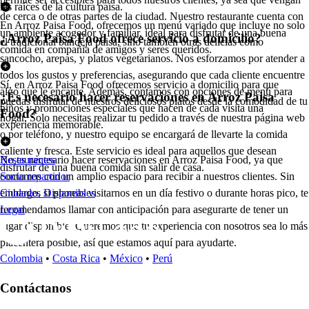
las raíces de la cultura paisa.
de cerca o de otras partes de la ciudad. Nuestro restaurante cuenta con
En Arroz Paisa Food, ofrecemos un menú variado que incluye no solo
un ambiente acogedor y familiar, ideal para disfrutar de una buena
¿Arroz Paisa Food ofrece servicio a domicilio?
el tradicional bandeja paisa, sino también otras delicias como
comida en compañía de amigos y seres queridos.
sancocho, arepas, y platos vegetarianos. Nos esforzamos por atender a
todos los gustos y preferencias, asegurando que cada cliente encuentre
Sí, en Arroz Paisa Food ofrecemos servicio a domicilio para que
algo que le encante. Además, contamos con opciones de menú para
¿Es necesario hacer reservaciones en Arroz Paisa
puedas disfrutar de nuestros deliciosos platos desde la comodidad de tu
niños y promociones especiales que hacen de cada visita una
Food?
hogar. Solo necesitas realizar tu pedido a través de nuestra página web
experiencia memorable.
o por teléfono, y nuestro equipo se encargará de llevarte la comida
caliente y fresca. Este servicio es ideal para aquellos que desean
No es necesario hacer reservaciones en Arroz Paisa Food, ya que
Restaurantes
disfrutar de una buena comida sin salir de casa.
contamos con un amplio espacio para recibir a nuestros clientes. Sin
Socio repartidor
embargo, si planeas visitarnos en un día festivo o durante horas pico, te
Ciudades Disponibles
recomendamos llamar con anticipación para asegurarte de tener un
Legal
lugar disponible. Queremos que tu experiencia con nosotros sea lo más
placentera posible, así que estamos aquí para ayudarte.
Colombia
•
Costa Rica
•
México
•
Perú
Contáctanos