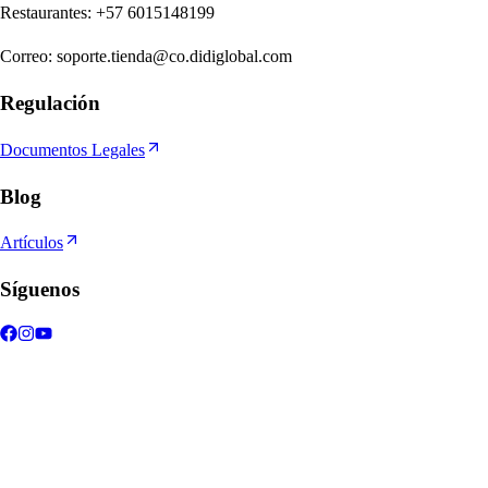
Re
s
t
auran
t
e
s
:
+57 6015148199
Correo
:
soporte.tienda@co.didiglobal.com
Regulación
Documentos Legales
Blog
Artículos
Síguenos