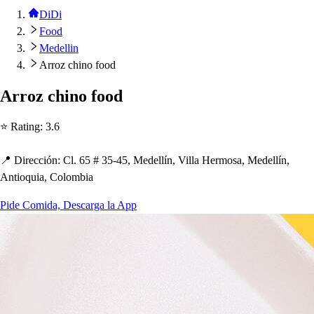
DiDi
Food
Medellin
Arroz chino food
Arroz c
h
ino food
⭐ Ra
t
ing
:
3.6
📍 Dirección
:
Cl. 65 # 35-45, Medellín, Villa Hermo
s
a, Medellín,
An
t
ioquia, Colombia
Pide Comida, Descarga la App