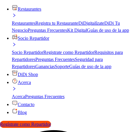
Restaurantes
Restaurantes
Registra tu Restaurante
DiDigitalízate
DiDi Tu
Negocio
Preguntas Frecuentes
Kit Digital
Guías de uso de la app
Socio Repartidor
Socio Repartidor
Registrate como Repartidor
Requisitos para
Repartidores
Preguntas Frecuentes
Seguridad para
Repartidores
Ganancias
Soporte
Guías de uso de la app
DiDi Shop
Acerca
Acerca
Preguntas Frecuentes
Contacto
Blog
Regístrate como Repartidor