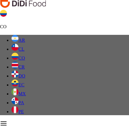
CO
AR
CL
CO
CR
DO
EC
MX
PA
PE