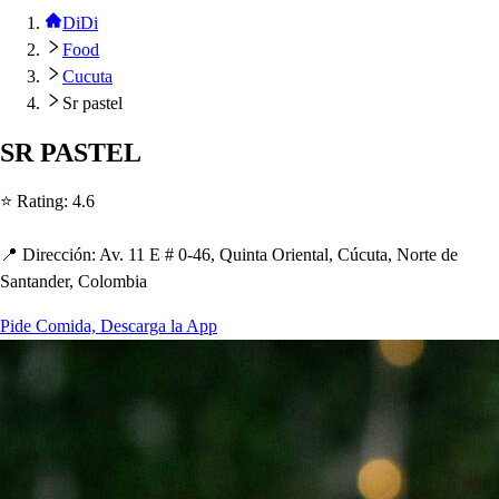
DiDi
Food
Cucuta
Sr pastel
SR PASTEL
⭐ Ra
t
ing
:
4.6
📍 Dirección
:
Av. 11 E # 0-46, Quin
t
a Orien
t
al, Cúcu
t
a, Nor
t
e de
San
t
ander, Colombia
Pide Comida, Descarga la App