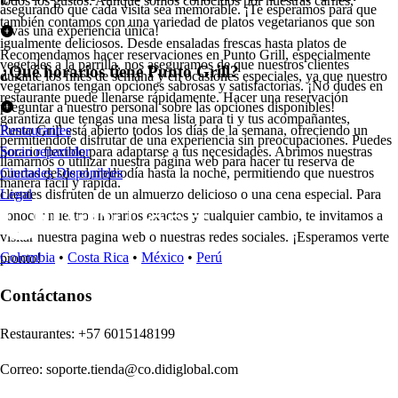
todos los gustos. Aunque somos conocidos por nuestras carnes,
asegurando que cada visita sea memorable. ¡Te esperamos para que
también contamos con una variedad de platos vegetarianos que son
vivas una experiencia única!
igualmente deliciosos. Desde ensaladas frescas hasta platos de
Recomendamos hacer reservaciones en Punto Grill, especialmente
vegetales a la parrilla, nos aseguramos de que nuestros clientes
¿Qué horarios tiene Punto Grill?
durante los fines de semana y en ocasiones especiales, ya que nuestro
vegetarianos tengan opciones sabrosas y satisfactorias. ¡No dudes en
restaurante puede llenarse rápidamente. Hacer una reservación
preguntar a nuestro personal sobre las opciones disponibles!
garantiza que tengas una mesa lista para ti y tus acompañantes,
Punto Grill está abierto todos los días de la semana, ofreciendo un
Restaurantes
permitiéndote disfrutar de una experiencia sin preocupaciones. Puedes
horario flexible para adaptarse a tus necesidades. Abrimos nuestras
Socio repartidor
llamarnos o utilizar nuestra página web para hacer tu reserva de
puertas desde el mediodía hasta la noche, permitiendo que nuestros
Ciudades Disponibles
manera fácil y rápida.
clientes disfruten de un almuerzo delicioso o una cena especial. Para
Legal
conocer nuestros horarios exactos y cualquier cambio, te invitamos a
visitar nuestra página web o nuestras redes sociales. ¡Esperamos verte
Colombia
•
Costa Rica
•
México
•
Perú
pronto!
Contáctanos
Re
s
t
auran
t
e
s
:
+57 6015148199
Correo
:
soporte.tienda@co.didiglobal.com