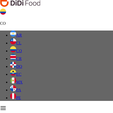
CO
AR
CL
CO
CR
DO
EC
MX
PA
PE