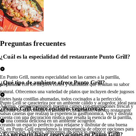
Pregun
t
a
s
frecuen
t
e
s
¿Cuál es la especialidad del restaurante Punto Grill?
En Punto Grill, nuestra especialidad son las carnes a la parrilla,
¿Qué tipo de ambiente ofrece Punto Grill?
preparadas con los mejores cortes y marinadas que resaltan su sabor
natural. Ofrecemos una variedad de platos que incluyen desde jugosos
filetes hasta costillas ahumadas, todos cocinados a la perfección.
Punto Grill se caracteriza por un ambiente cálido y acogedor, ideal para
Además, complementamos nuestras carnes con guarniciones frescas y
¿Punto Grill ofrece opciones vegetarianas?
disfrutar de una comida en familia o con amigos. Nuestro restaurante
salsas caseras que realzan la experiencia gastronómica. Ven y disfruta
cuenta con una decoración rústica que resalta la esencia de la parrilla,
de una comida deliciosa en un ambiente acogedor.
creando un espacio perfecto para relajarse y disfrutar de una buena
Sí, en Punto Grill entendemos la importancia de ofrecer opciones para
conversación. Además, ofrecemos un servicio amable y atento,
¿Es necesario hacer reservaciones en Punto Grill?