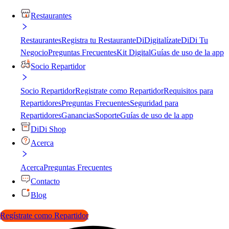
Restaurantes
Restaurantes
Registra tu Restaurante
DiDigitalízate
DiDi Tu
Negocio
Preguntas Frecuentes
Kit Digital
Guías de uso de la app
Socio Repartidor
Socio Repartidor
Registrate como Repartidor
Requisitos para
Repartidores
Preguntas Frecuentes
Seguridad para
Repartidores
Ganancias
Soporte
Guías de uso de la app
DiDi Shop
Acerca
Acerca
Preguntas Frecuentes
Contacto
Blog
Regístrate como Repartidor