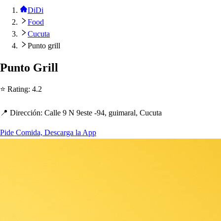
DiDi
Food
Cucuta
Punto grill
Pun
t
o Grill
⭐ Ra
t
ing
:
4.2
📍 Dirección
:
Calle 9 N 9e
s
t
e -94, guimaral, Cucu
t
a
Pide Comida, Descarga la App