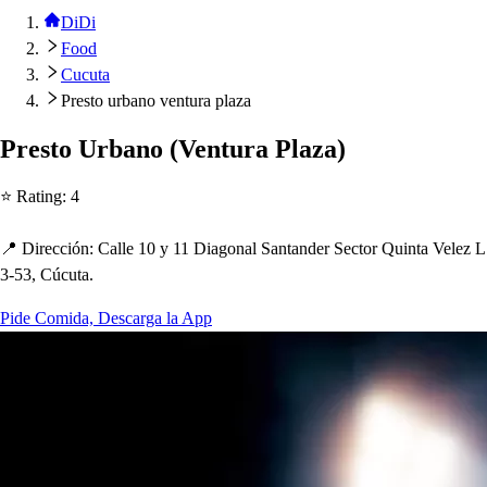
DiDi
Food
Cucuta
Presto urbano ventura plaza
Pre
s
t
o Urbano
(
Ven
t
ura Plaza
)
⭐ Ra
t
ing
:
4
📍 Dirección
:
Calle 10 y 11 Diagonal San
t
ander Sec
t
or Quin
t
a Velez L
3-53, Cúcu
t
a.
Pide Comida, Descarga la App