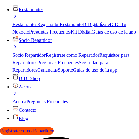
Restaurantes
Restaurantes
Registra tu Restaurante
DiDigitalízate
DiDi Tu
Negocio
Preguntas Frecuentes
Kit Digital
Guías de uso de la app
Socio Repartidor
Socio Repartidor
Registrate como Repartidor
Requisitos para
Repartidores
Preguntas Frecuentes
Seguridad para
Repartidores
Ganancias
Soporte
Guías de uso de la app
DiDi Shop
Acerca
Acerca
Preguntas Frecuentes
Contacto
Blog
Regístrate como Repartidor