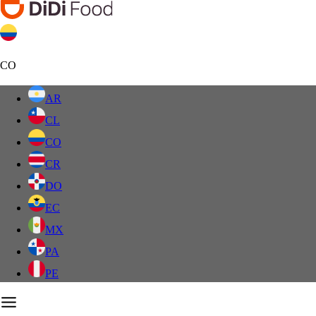
CO
AR
CL
CO
CR
DO
EC
MX
PA
PE