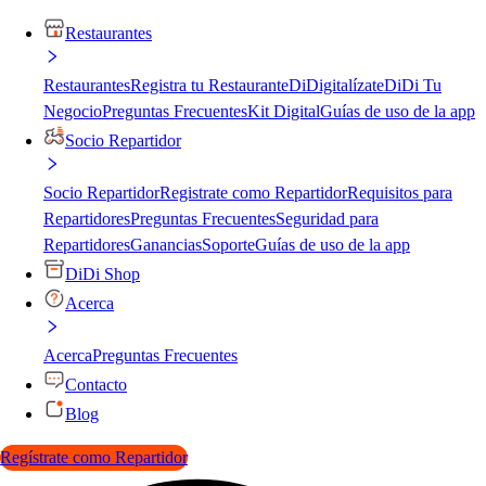
Restaurantes
Restaurantes
Registra tu Restaurante
DiDigitalízate
DiDi Tu
Negocio
Preguntas Frecuentes
Kit Digital
Guías de uso de la app
Socio Repartidor
Socio Repartidor
Registrate como Repartidor
Requisitos para
Repartidores
Preguntas Frecuentes
Seguridad para
Repartidores
Ganancias
Soporte
Guías de uso de la app
DiDi Shop
Acerca
Acerca
Preguntas Frecuentes
Contacto
Blog
Regístrate como Repartidor