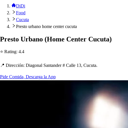
DiDi
Food
Cucuta
Presto urbano home center cucuta
Pre
s
t
o Urbano
(
Home Cen
t
er Cucu
t
a
)
⭐ Ra
t
ing
:
4.4
📍 Dirección
:
Diagonal San
t
ander # Calle 13, Cucu
t
a.
Pide Comida, Descarga la App