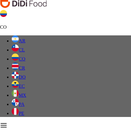
CO
AR
CL
CO
CR
DO
EC
MX
PA
PE